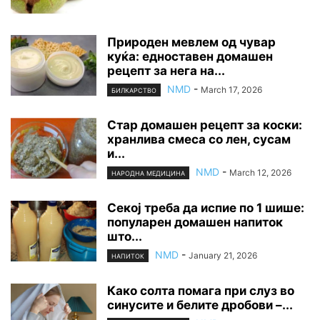
Природен мевлем од чувар
куќа: едноставен домашен
рецепт за нега на...
NMD
-
March 17, 2026
БИЛКАРСТВО
Стар домашен рецепт за коски:
хранлива смеса со лен, сусам
и...
NMD
-
March 12, 2026
НАРОДНА МЕДИЦИНА
Секој треба да испие по 1 шише:
популарен домашен напиток
што...
NMD
-
January 21, 2026
НАПИТОК
Како солта помага при слуз во
синусите и белите дробови –...