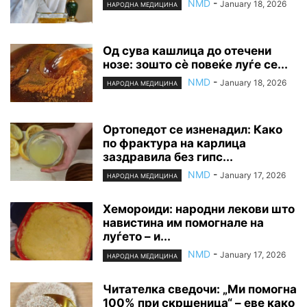
NMD
-
January 18, 2026
НАРОДНА МЕДИЦИНА
Од сува кашлица до отечени
нозе: зошто сè повеќе луѓе се...
NMD
-
January 18, 2026
НАРОДНА МЕДИЦИНА
Ортопедот се изненадил: Како
по фрактура на карлица
заздравила без гипс...
NMD
-
January 17, 2026
НАРОДНА МЕДИЦИНА
Хемороиди: народни лекови што
навистина им помогнале на
луѓето – и...
NMD
-
January 17, 2026
НАРОДНА МЕДИЦИНА
Читателка сведочи: „Ми помогна
100% при скршеница“ – еве како