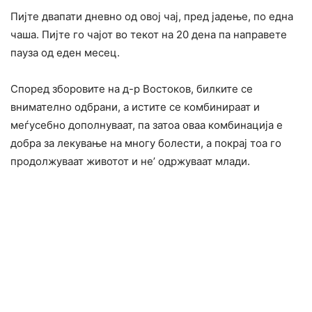
Пијте двапати дневно од овој чај, пред јадење, по една
чаша. Пијте го чајот во текот на 20 дена па направете
пауза од еден месец.
Според зборовите на д-р Востоков, билките се
внимателно одбрани, а истите се комбинираат и
меѓусебно дополнуваат, па затоа оваа комбинација е
добра за лекување на многу болести, а покрај тоа го
продолжуваат животот и не’ одржуваат млади.