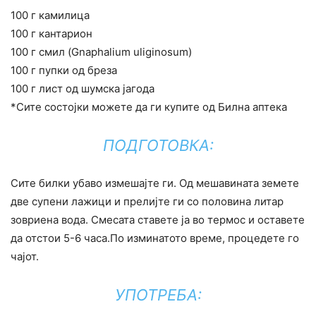
100 г камилица
100 г кантарион
100 г смил (Gnaphalium uliginosum)
100 г пупки од бреза
100 г лист од шумска јагода
*Сите состојки можете да ги купите од Билна аптека
ПОДГОТОВКА:
Сите билки убаво измешајте ги. Од мешавината земете
две супени лажици и прелијте ги со половина литар
зовриена вода. Смесата ставете ја во термос и оставете
да отстои 5-6 часа.По изминатото време, процедете го
чајот.
УПОТРЕБА: