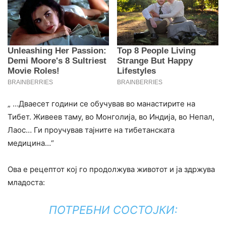
„ …Дваесет години се обучував во манастирите на
Тибет. Живеев таму, во Монголија, во Индија, во Непал,
Лаос… Ги проучував тајните на тибетанската
медицина…“
Ова е рецептот кој го продолжува животот и ја здржува
младоста:
ПОТРЕБНИ СОСТОЈКИ: