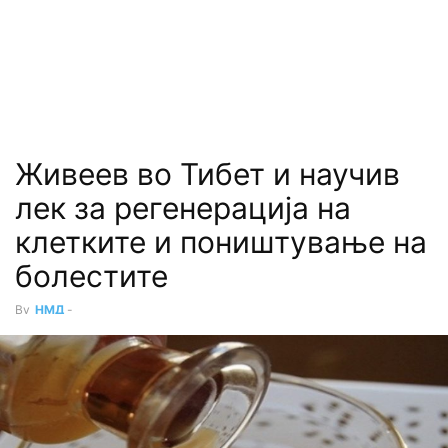
Живеев во Тибет и научив
лек за регенерација на
клетките и поништување на
болестите
By
НМД
-