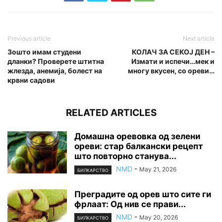
Previous article
Next article
Зошто имам студени
КОЛАЧ ЗА СЕКОЈ ДЕН –
дланки? Проверете штитна
Измати и испечи…мек и
жлезда, анемија, болест на
многу вкусен, со ореви…
крвни садови
RELATED ARTICLES
Домашна оревовка од зелени
ореви: стар балкански рецепт
што повторно станува...
NMD
-
May 21, 2026
БИЛКАРСТВО
Преградите од орев што сите ги
фрлаат: Од нив се прави...
NMD
-
May 20, 2026
БИЛКАРСТВО