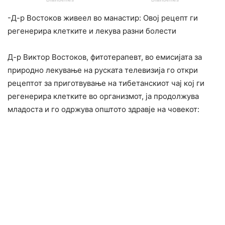
-Д-р Востоков живеел во манастир: Овој рецепт ги
регенерира клетките и лекува разни болести
Д-р Виктор Востоков, фитотерапевт, во емисијата за
природно лекување на руската телевизија го откри
рецептот за приготвување на тибетанскиот чај кој ги
регенерира клетките во организмот, ја продолжува
младоста и го одржува општото здравје на човекот: