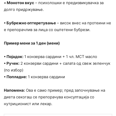
•
Монотон вкус
– психолошки е предизвикувачка за
долго придржување.
• Бубрежно оптеретување
– висок внес на протеини не
е препорачлив за лица со оштетени бубрези.
Пример мени за 1 ден (мени)
• Појадок:
1 конзерва сардини + 1 чл. MCT масло
• Ручек:
2 конзерви сардини + салата од свеж зеленчук
(по избор)
• Попладне:
1 конзерва сардини
Напомена:
Ова е само пример; пред започнување на
диета секогаш се препорачува консултација со
нутриционист или лекар.