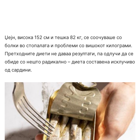
Џејн, висока 152 см и тешка 82 кг, се соочуваше со
болки во стопалата и проблеми со вишокот килограми.
Претходните диети не даваа резултати, па одлучи да се
обиде со нешто радикално – диета составена исклучиво
од сардини.