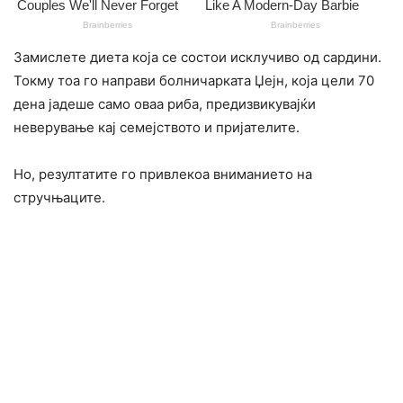
Замислете диета која се состои исклучиво од сардини.
Токму тоа го направи болничарката Џејн, која цели 70
дена јадеше само оваа риба, предизвикувајќи
неверување кај семејството и пријателите.
Но, резултатите го привлекоа вниманието на
стручњаците.