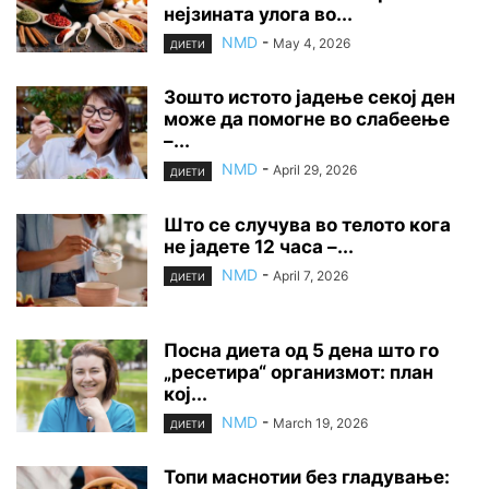
нејзината улога во...
NMD
-
May 4, 2026
ДИЕТИ
Зошто истото јадење секој ден
може да помогне во слабеење
–...
NMD
-
April 29, 2026
ДИЕТИ
Што се случува во телото кога
не јадете 12 часа –...
NMD
-
April 7, 2026
ДИЕТИ
Посна диета од 5 дена што го
„ресетира“ организмот: план
кој...
NMD
-
March 19, 2026
ДИЕТИ
Топи маснотии без гладување: