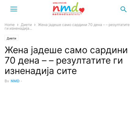
Home
Диети
Жена јадеше само сардини 70 дена – – резултатите
ги изненадија...
Диети
Жена јадеше само сардини
70 дена – – резултатите ги
изненадија сите
By
NMD
-