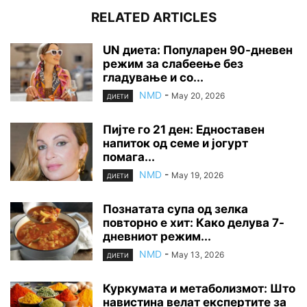
RELATED ARTICLES
UN диета: Популарен 90-дневен
режим за слабеење без
гладување и со...
NMD
-
May 20, 2026
ДИЕТИ
Пијте го 21 ден: Едноставен
напиток од семе и јогурт
помага...
NMD
-
May 19, 2026
ДИЕТИ
Познатата супа од зелка
повторно е хит: Како делува 7-
дневниот режим...
NMD
-
May 13, 2026
ДИЕТИ
Куркумата и метаболизмот: Што
навистина велат експертите за