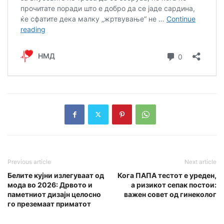
Previous article
Next article
Белите кујни излегуваат од
Кога ПАПА тестот е уреден,
мода во 2026: Дрвото и
а ризикот сепак постои:
паметниот дизајн целосно
важен совет од гинеколог
го преземаат приматот