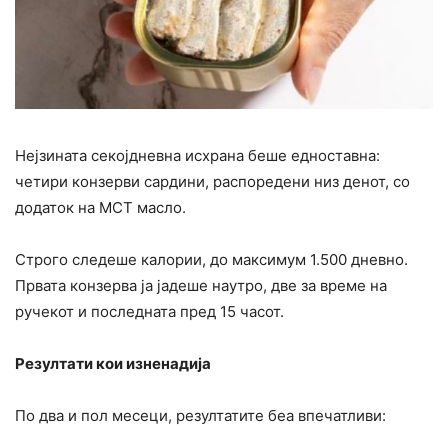
Нејзината секојдневна исхрана беше едноставна:
четири конзерви сардини, распоредени низ денот, со
додаток на MCT масло.
Строго следеше калории, до максимум 1.500 дневно.
Првата конзерва ја јадеше наутро, две за време на
ручекот и последната пред 15 часот.
Резултати кои изненадија
По два и пол месеци, резултатите беа впечатливи: