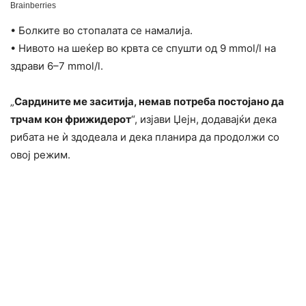
• Болките во стопалата се намалија.
• Нивото на шеќер во крвта се спушти од 9 mmol/l на
здрави 6–7 mmol/l.
„
Сардините ме заситија, немав потреба постојано да
трчам кон фрижидерот
“, изјави Џејн, додавајќи дека
рибата не ѝ здодеала и дека планира да продолжи со
овој режим.