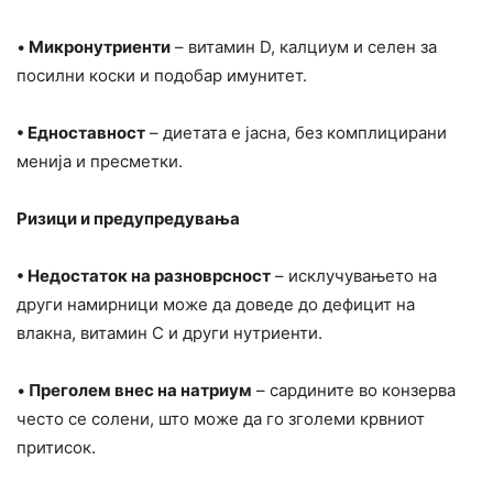
•
Микронутриенти
– витамин D, калциум и селен за
посилни коски и подобар имунитет.
• Едноставност
– диетата е јасна, без комплицирани
менија и пресметки.
Ризици и предупредувања
• Недостаток на разноврсност
– исклучувањето на
други намирници може да доведе до дефицит на
влакна, витамин C и други нутриенти.
•
Преголем внес на натриум
– сардините во конзерва
често се солени, што може да го зголеми крвниот
притисок.