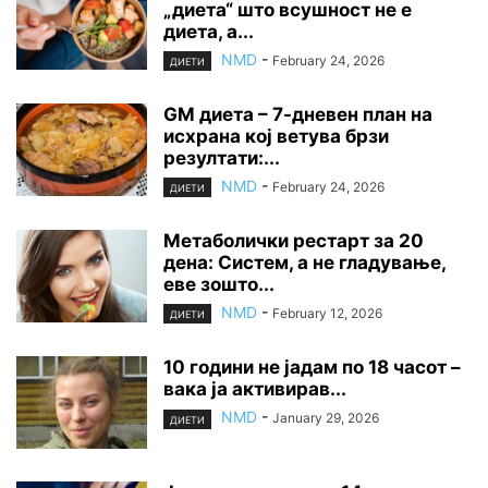
„диета“ што всушност не е
диета, а...
NMD
-
February 24, 2026
ДИЕТИ
GM диета – 7-дневен план на
исхрана кој ветува брзи
резултати:...
NMD
-
February 24, 2026
ДИЕТИ
Метаболички рестарт за 20
дена: Систем, а не гладување,
еве зошто...
NMD
-
February 12, 2026
ДИЕТИ
10 години не јадам по 18 часот –
вака ја активирав...
NMD
-
January 29, 2026
ДИЕТИ