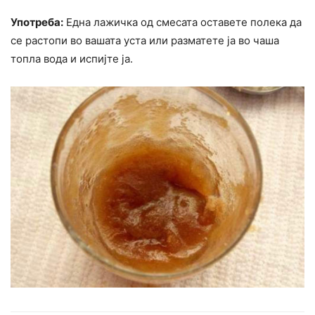
Употреба:
Една лажичка од смесата оставете полека да
се растопи во вашата уста или разматете ја во чаша
топла вода и испијте ја.