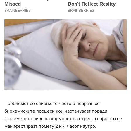
Проблемот со спиењето често е поврзан со
биохемиските процеси кои настануваат поради
зголеменото ниво на хормонот на cтрес, а најчесто се
манифестираат помеѓу 2 и 4 часот наутро.