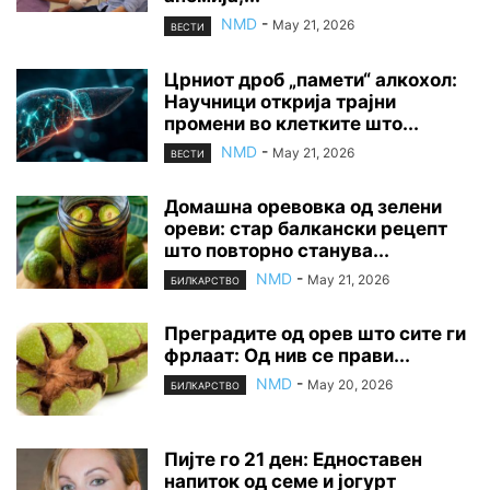
NMD
-
May 21, 2026
ВЕСТИ
Црниот дроб „памети“ алкохол:
Научници открија трајни
промени во клетките што...
NMD
-
May 21, 2026
ВЕСТИ
Домашна оревовка од зелени
ореви: стар балкански рецепт
што повторно станува...
NMD
-
May 21, 2026
БИЛКАРСТВО
Преградите од орев што сите ги
фрлаат: Од нив се прави...
NMD
-
May 20, 2026
БИЛКАРСТВО
Пијте го 21 ден: Едноставен
напиток од семе и јогурт