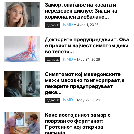
Замор, опаѓање на косата и
нередовен циклус: Знаци на
хормонален дисбаланс...
NMD
-
June 1, 2026
ЗДРАВЈЕ
Докторите предупредуваат: Ова
е првиот и најчест симптом дека
во телото...
NMD
-
May 31, 2026
ЗДРАВЈЕ
Симптомот кој македонските
мажи масовно го игнорираат, а
лекарите предупредуваат
дека...
NMD
-
May 27, 2026
ЗДРАВЈЕ
Како постојаниот замор е
поврзан со феритинот:
Протеинот кој открива
анемија,...