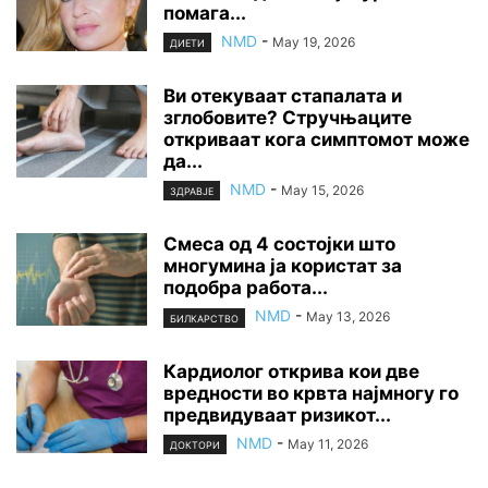
помага...
NMD
-
May 19, 2026
ДИЕТИ
Ви отекуваат стапалата и
зглобовите? Стручњаците
откриваат кога симптомот може
да...
NMD
-
May 15, 2026
ЗДРАВЈЕ
Смеса од 4 состојки што
многумина ја користат за
подобра работа...
NMD
-
May 13, 2026
БИЛКАРСТВО
Кардиолог открива кои две
вредности во крвта најмногу го
предвидуваат ризикот...
NMD
-
May 11, 2026
ДОКТОРИ