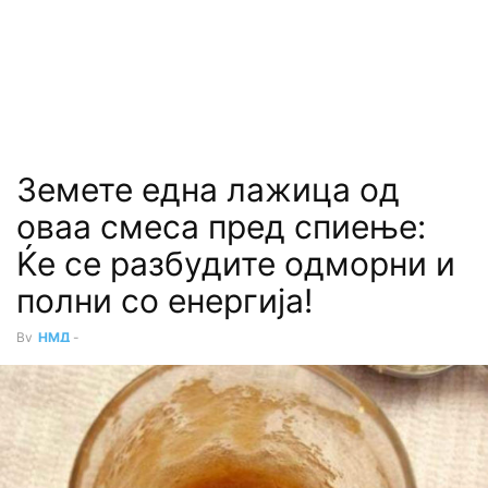
Земете една лажица од
оваа смеса пред спиење:
Ќе се разбудите одморни и
полни со енергија!
By
НМД
-