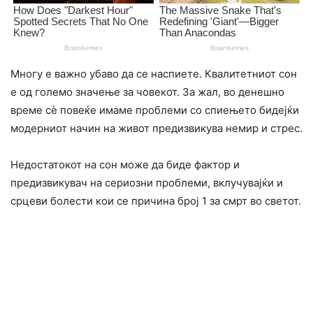
Многу е важно убаво да се наспиете. Квалитетниот сон
е од големо значење за човекот. За жал, во денешно
време сè повеќе имаме проблеми со спиењето бидејќи
модерниот начин на живот предизвикува немир и cтрес.
Недостатокот на сон може да биде фактор и
предизвикувач на сериозни проблеми, вклучувајќи и
срцеви болести кои се причина број 1 за cмрт во светот.