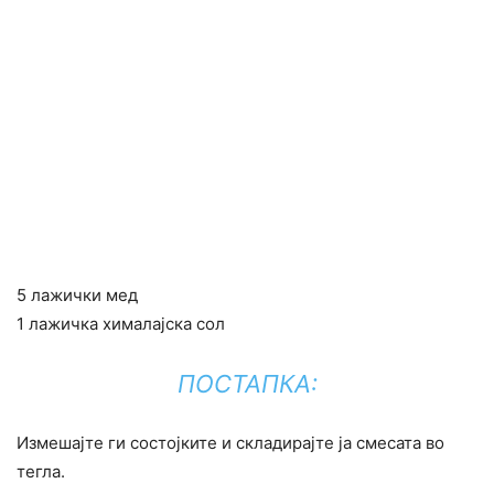
5 лажички мед
1 лажичка хималајска сол
ПОСТАПКА:
Измешајте ги состојките и складирајте ја смесата во
тегла.