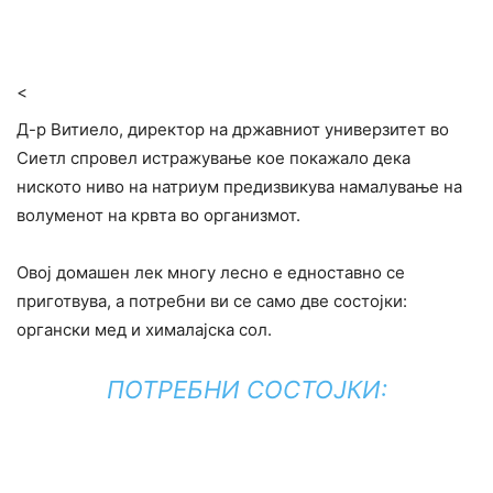
<
Д-р Витиело, директор на државниот универзитет во
Сиетл спровел истражување кое покажало дека
ниското ниво на натриум предизвикува намалување на
волуменот на крвта во организмот.
Овој домашен лек многу лесно е едноставно се
приготвува, а потребни ви се само две состојки:
органски мед и хималајска сол.
ПОТРЕБНИ СОСТОЈКИ: