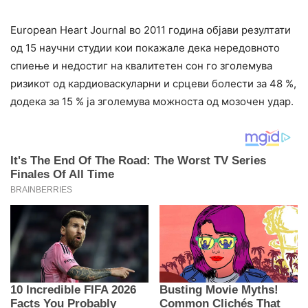
European Heart Journal во 2011 година објави резултати
од 15 научни студии кои покажале дека нередовното
спиење и недостиг на квалитетен сон го зголемува
ризикот од кардиоваскуларни и срцеви болести за 48 %,
додека за 15 % ја зголемува можноста од мозочен yдар.