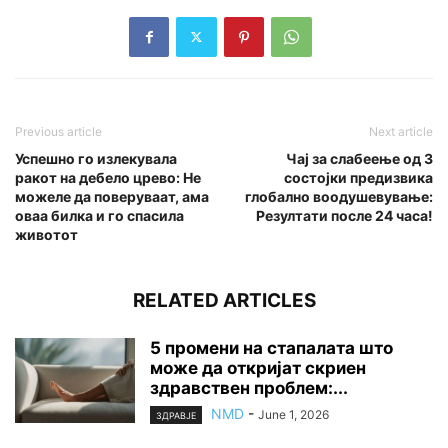
Previous article
Next article
Успешно го излекувала
Чај за слабеење од 3
ракот на дебело црево: Не
состојки предизвика
можеле да поверуваат, ама
глобално воодушевување:
оваа билка и го спасила
Резултати после 24 часа!
животот
RELATED ARTICLES
5 промени на стапалата што
може да откријат скриен
здравствен проблем:...
NMD
-
June 1, 2026
ЗДРАВЈЕ