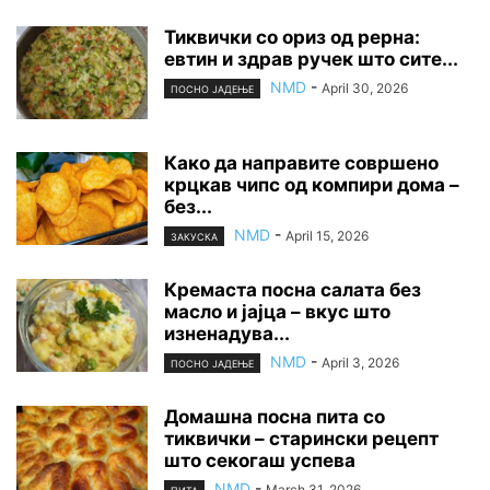
Тиквички со ориз од рерна:
евтин и здрав ручек што сите...
NMD
-
April 30, 2026
ПОСНО ЈАДЕЊЕ
Како да направите совршено
крцкав чипс од компири дома –
без...
NMD
-
April 15, 2026
ЗАКУСКА
Кремаста посна салата без
масло и јајца – вкус што
изненадува...
NMD
-
April 3, 2026
ПОСНО ЈАДЕЊЕ
Домашна посна пита со
тиквички – старински рецепт
што секогаш успева
NMD
-
March 31, 2026