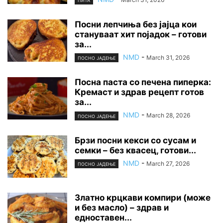
ПИТА
Посни лепчиња без јајца кои
стануваат хит појадок – готови
за...
NMD
-
March 31, 2026
ПОСНО ЈАДЕЊЕ
Посна паста со печена пиперка:
Кремаст и здрав рецепт готов
за...
NMD
-
March 28, 2026
ПОСНО ЈАДЕЊЕ
Брзи посни кекси со сусам и
семки – без квасец, готови...
NMD
-
March 27, 2026
ПОСНО ЈАДЕЊЕ
Златно крцкави компири (може
и без масло) – здрав и
едноставен...