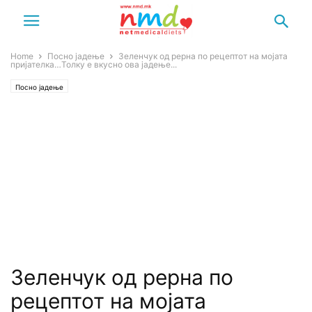
Home
Посно јадење
Зеленчук од рерна по рецептот на мојата
пријателка…Толку е вкусно ова јадење...
Посно јадење
Зеленчук од рерна по
рецептот на мојата