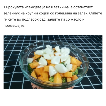
1.Брокулата исечкјате ја на цветчиња, а останатиот
зеленчук на крупни коцки со големина на залак. Сипете
ги сите во подлабок сад, залијте ги со масло и
промешајте.