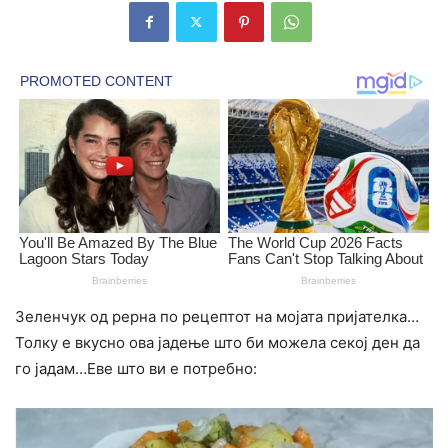
Зеленчук од рерна по рецептот на мојата пријателка…
Толку е вкусно ова јадење што би можела секој ден да
го јадам…Еве што ви е потребно: