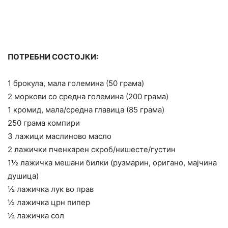
ПОТРЕБНИ СОСТОЈКИ:
1 брокула, мала големина (50 грама)
2 моркови со средна големина (200 грама)
1 кромид, мала/средна главица (85 грама)
250 грама компири
3 лажици маслиново масло
2 лажички пченкарен скроб/нишесте/густин
1½ лажичка мешани билки (рузмарин, оригано, мајчина
душица)
½ лажичка лук во прав
½ лажичка црн пипер
½ лажичка сол