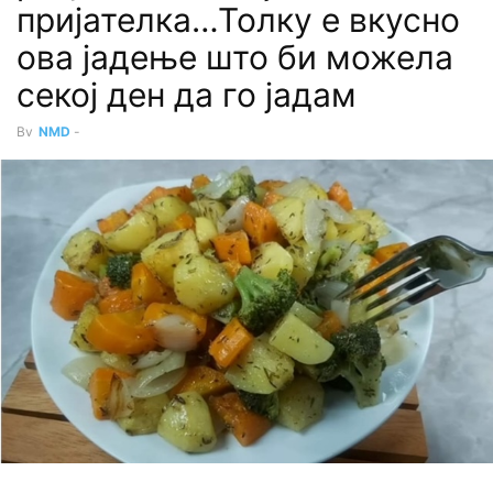
пријателка…Толку е вкусно
ова јадење што би можела
секој ден да го јадам
By
NMD
-