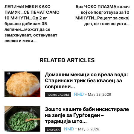
ЛЕПИЊИ МЕКИ КАКО
Брз ЧОКО ПЛАЗМА колач
ПАМУК…СЕ ПЕЧАТ САМО
кој се подготвува за 10
10 МИНУТИ…Од 2 кг
МИНУТИ…Рецепт за секој
брашно добивам 35
ден, се топи во уста…
лепињи…можат да се
замрзнуваат, остануваат
свежи и меки…
RELATED ARTICLES
Домашни мекици со врела вода:
Старински трик без квасец за
совршени...
NMD
-
May 28, 2026
ПОСНО ЈАДЕЊЕ
Зошто нашите баби инсистирале
на зелје за Ѓурѓовден –
традиција што...
NMD
-
May 5, 2026
ЗАКУСКА