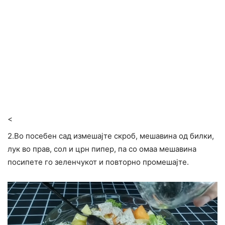
<
2.Во посебен сад измешајте скроб, мешавина од билки,
лук во прав, сол и црн пипер, па со омаа мешавина
посипете го зеленчукот и повторно промешајте.