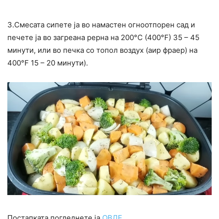
3.Смесата сипете ја во намастен огноотпорен сад и
печете ја во загреана рерна на 200°C (400°F) 35 – 45
минути, или во печка со топол воздух (аир фраер) на
400°F 15 – 20 минути).
Постапката погледнете ја
ОВДЕ
.