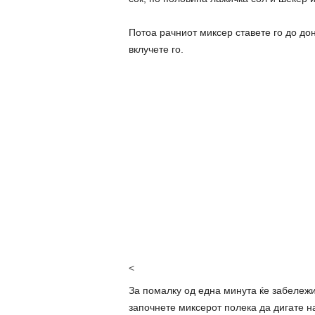
Потоа рачниот миксер ставете го до доно
вклучете го.
<
За помалку од една минута ќе забележи
започнете миксерот полека да дигате на