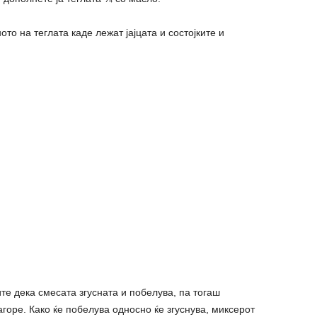
то на теглата каде лежат јајцата и состојките и
те дека смесата згусната и побелува, па тогаш
горе. Како ќе побелува односно ќе згуснува, миксерот