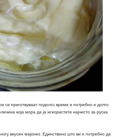
ои се приготвуваат подолго време и потребно е долго
ичина која мора да ја искористите најчесто за руска
ногу вкусен мајонез. Единствено што ви е потребно да