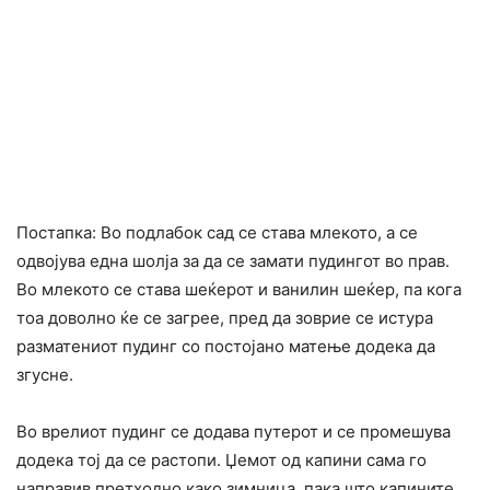
Постапка: Во подлабок сад се става млекото, а се
одвојува една шолја за да се замати пудингот во прав.
Во млекото се става шеќерот и ванилин шеќер, па кога
тоа доволно ќе се загрее, пред да зоврие се истура
разматениот пудинг со постојано матење додека да
згусне.
Во врелиот пудинг се додава путерот и се промешува
додека тој да се растопи. Џемот од капини сама го
направив претходно како зимница, пака што капините