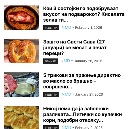
Кои 3 состојки го подобруваат
вкусот на подварокот? Киселата
зелка ги...
NMD
-
February 1, 2026
РЕЦЕПТИ
Зошто на Свети Сава (27
јануари) се месат и печат
переци?
NMD
-
January 26, 2026
ОБИЧАИ
5 трикови за пржење директно
во масло со брашно –
совршено...
NMD
-
January 21, 2026
РЕЦЕПТИ
Никој нема да ја забележи
разликата…Питички со купечки
кори, подобри отколку...
NMD
-
February 2, 2025
РЕЦЕПТИ