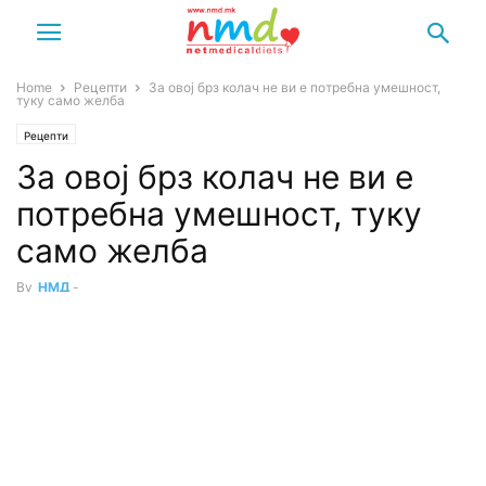
Home
Рецепти
За овој брз колач не ви е потребна умешност,
туку само желба
Рецепти
За овој брз колач не ви е
потребна умешност, туку
само желба
By
НМД
-