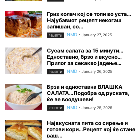
Гриз колач кој се топи во уста…
Најубавиот рецепт некогаш
запишан, со...
NMD
-
January 27, 2025
РЕЦЕПТИ
Сусам салата за 15 минути…
Едноставно, брзо и вкусно…
Прилог за секакво јадење…
NMD
-
January 26, 2025
РЕЦЕПТИ
Брза и едноставна ВЛАШКА
САЛАТА…Подобра од руската,
ќе ве воодушеви!
NMD
-
January 25, 2025
РЕЦЕПТИ
Највкусната пита со сирење и
готови кори…Рецепт кој ќе стане
ваш...