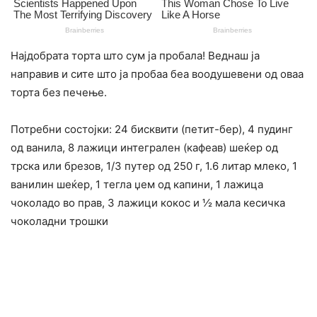
Најдобрата торта што сум ја пробала! Веднаш ја
направив и сите што ја пробаа беа воодушевени од оваа
торта без печење.
Потребни состојки: 24 бисквити (петит-бер), 4 пудинг
од ванила, 8 лажици интегрален (кафеав) шеќер од
трска или брезов, 1/3 путер од 250 г, 1.6 литар млеко, 1
ванилин шеќер, 1 тегла џем од капини, 1 лажица
чоколадо во прав, 3 лажици кокос и ½ мала кесичка
чоколадни трошки