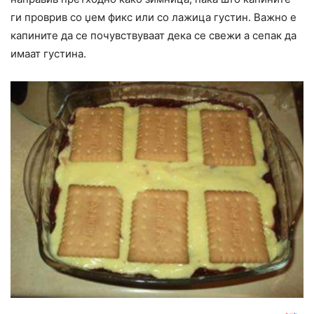
ги проврив со џем фикс или со лажица густин. Важно е
капините да се почувствуваат дека се свежи а сепак да
имаат густина.