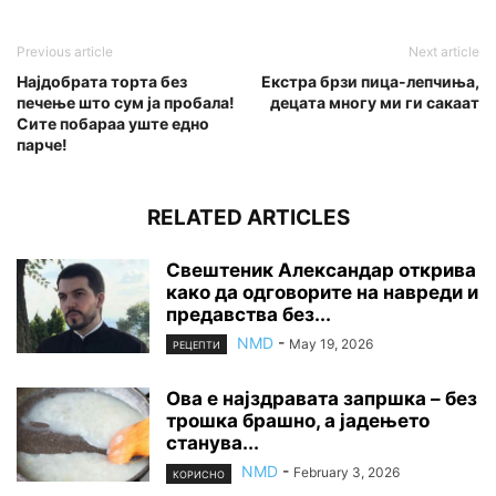
Previous article
Next article
Најдобрата торта без
Екстра брзи пица-лепчиња,
печење што сум ја пробала!
децата многу ми ги сакаат
Сите побараа уште едно
парче!
RELATED ARTICLES
Свештеник Александар открива
како да одговорите на навреди и
предавства без...
NMD
-
May 19, 2026
РЕЦЕПТИ
Ова е најздравата запршка – без
трошка брашно, а јадењето
станува...
NMD
-
February 3, 2026
КОРИСНО