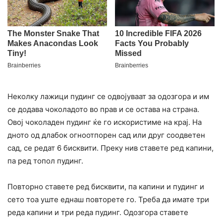
Неколку лажици пудинг се одвојуваат за одозгора и им
се додава чоколадото во прав и се остава на страна.
Овој чоколаден пудинг ќе го искористиме на крај. На
дното од длабок огноотпорен сад или друг соодветен
сад, се редат 6 бисквити. Преку нив ставете ред капини,
па ред топол пудинг.
Повторно ставете ред бисквити, па капини и пудинг и
сето тоа уште еднаш повторете го. Треба да имате три
реда капини и три реда пудинг. Одозгора ставете