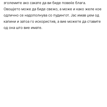
зголемите ако сакате да ви биде повеќе блага.
Овошјето може да биде свежо, а може и како желе кое
одлично се надополнува со пудингот. Јас имав џем од
капини и затоа го искористив, а вие можете да ставите
од она што вие имате.