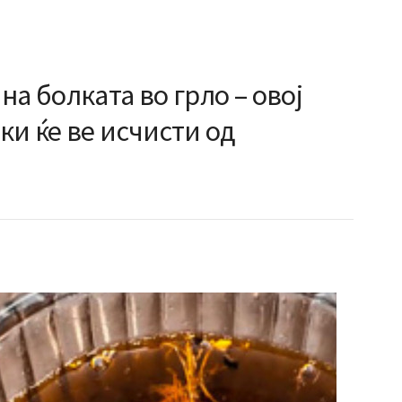
на болката во грло – овој
ки ќе ве исчисти од