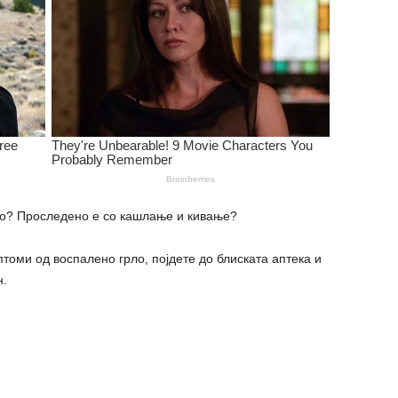
ото? Проследено е со кашлање и кивање?
птоми од воспалено грло, појдете до блиската аптека и
н.