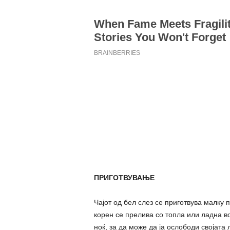
ПРИГОТВУВАЊЕ
Чајот од бел слез се приготвува малку 
корен се прелива со топла или ладна во
ноќ, за да може да ја ослободи својата 