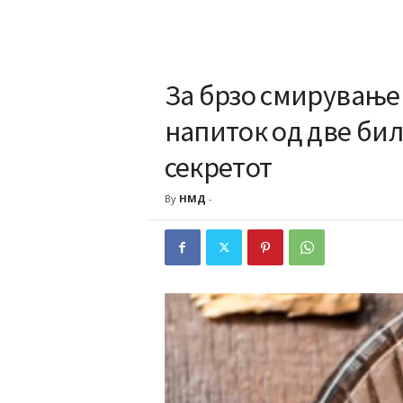
За брзо смирување 
напиток од две бил
секретот
By
НМД
-