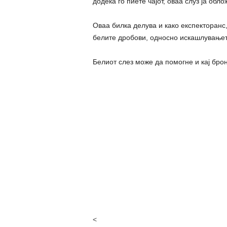
додека го пиете чајот, оваа слуз ја обл
Оваа билка делува и како експекторанс,
белите дробови, односно искашлувањето
Белиот слез може да помогне и кај бронх
<