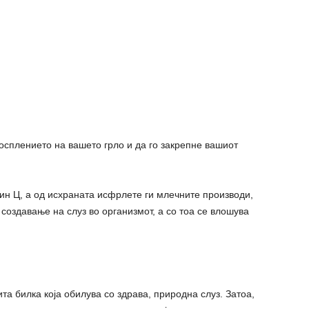
восплението на вашето грло и да го закрепне вашиот
мин Ц, а од исхраната исфрлете ги млечните производи,
создавање на слуз во организмот, а со тоа се влошува
ита билка која обилува со здрава, природна слуз. Затоа,