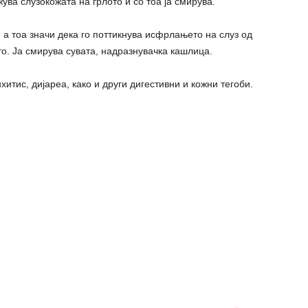
ожува слузокожата на грлото и со тоа ја смирува.
 а тоа значи дека го поттикнува исфрлањето на слуз од
. Ја смирува сувата, надразнувачка кашлица.
итис, дијареа, како и други дигестивни и кожни тегоби.