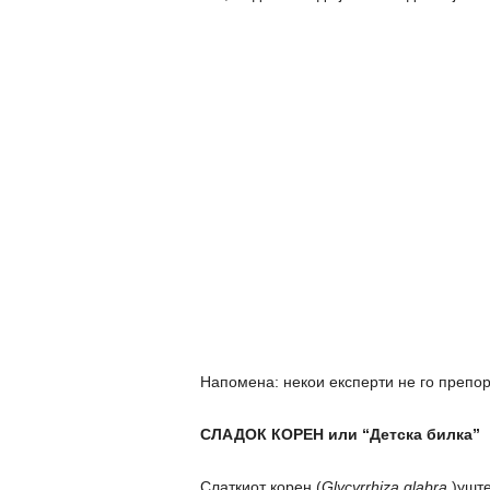
Напомена: некои експерти не го препор
СЛАДОК КОРЕН или “Детска билка”
Слаткиот корен (
Glycyrrhiza glabra
)уште