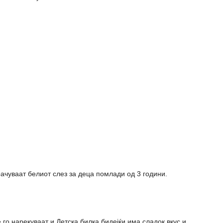
ачуваат белиот слез за деца помлади од 3 години.
 го нарекуваат и Детска билка бидејќи има сладок вкус и