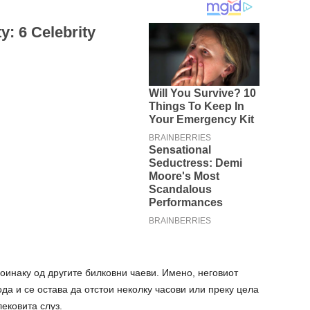
поинаку од другите билковни чаеви. Имено, неговиот
да и се остава да отстои неколку часови или преку цела
лековита слуз.