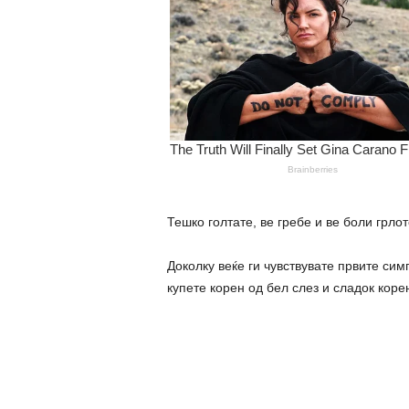
Тешко голтате, ве гребе и ве боли грл
Доколку веќе ги чувствувате првите сим
купете корен од бел слез и сладок коре