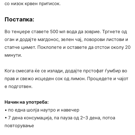
со низок крвен притисок.
Постапка:
Во тенџере ставете 500 мл вода да зоврие. Тргнете од
оган и додајте магдонос, зелен чај, ловорови листови и
стапче цимет. Поклопете и оставете да отстои околу 20
минути.
Кога смесата ќе се излади, додајте прстофат ѓумбир во
прав и свежо исцеден сок од лимон. Процедете и чајот
е подготвен.
Начин на употреба:
• по една шолја наутро и навечер
• 7 дена консумација, па пауза од 2–3 дена, потоа
повторување