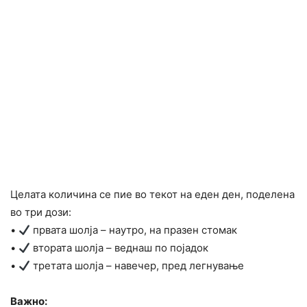
Целата количина се пие во текот на еден ден, поделена
во три дози:
•
првата шолја – наутро, на празен стомак
•
втората шолја – веднаш по појадок
•
третата шолја – навечер, пред легнување
Важно: