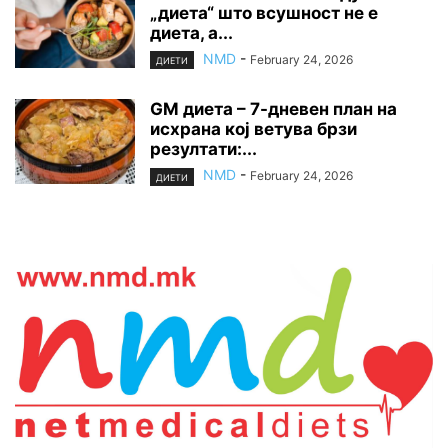
„диета“ што всушност не е
диета, а...
NMD
-
February 24, 2026
ДИЕТИ
GM диета – 7-дневен план на
исхрана кој ветува брзи
резултати:...
NMD
-
February 24, 2026
ДИЕТИ