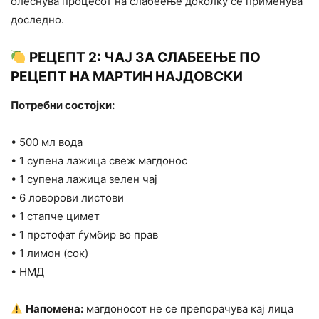
олеснува процесот на слабеење доколку се применува
доследно.
РЕЦЕПТ 2: ЧАЈ ЗА СЛАБЕЕЊЕ ПО
РЕЦЕПТ НА МАРТИН НАЈДОВСКИ
Потребни состојки:
• 500 мл вода
• 1 супена лажица свеж магдонос
• 1 супена лажица зелен чај
• 6 ловорови листови
• 1 стапче цимет
• 1 прстофат ѓумбир во прав
• 1 лимон (сок)
• НМД
Напомена:
магдоносот не се препорачува кај лица