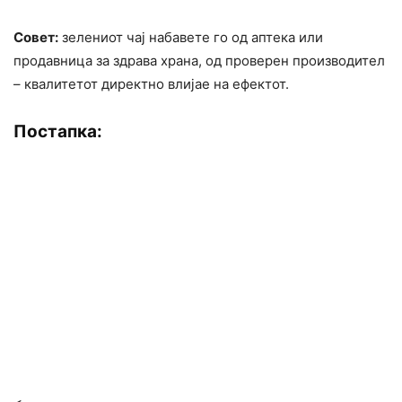
Совет:
зелениот чај набавете го од аптека или
продавница за здрава храна, од проверен производител
– квалитетот директно влијае на ефектот.
Постапка: