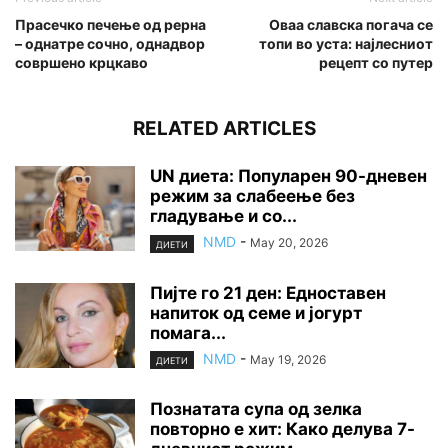
Прасечко печење од рерна
Оваа славска погача се
– однатре сочно, однадвор
топи во уста: најлесниот
совршено крцкаво
рецепт со путер
RELATED ARTICLES
UN диета: Популарен 90-дневен
режим за слабеење без
гладување и со...
NMD
-
May 20, 2026
ДИЕТИ
Пијте го 21 ден: Едноставен
напиток од семе и јогурт
помага...
NMD
-
May 19, 2026
ДИЕТИ
Познатата супа од зелка
повторно е хит: Како делува 7-