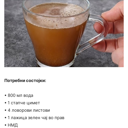
Потребни состојки:
• 800 мл вода
• 1 стапче цимет
• 4 ловорови листови
• 1 лажица зелен чај во прав
• НМД