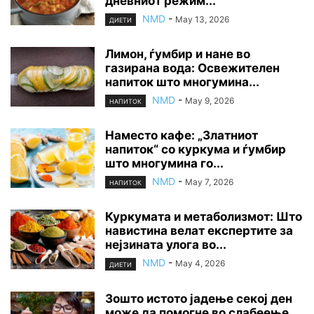
дневниот режим...
NMD
-
May 13, 2026
ДИЕТИ
Лимон, ѓумбир и нане во
газирана вода: Освежителен
напиток што многумина...
NMD
-
May 9, 2026
НАПИТОК
Наместо кафе: „Златниот
напиток“ со куркума и ѓумбир
што многумина го...
NMD
-
May 7, 2026
НАПИТОК
Куркумата и метаболизмот: Што
навистина велат експертите за
нејзината улога во...
NMD
-
May 4, 2026
ДИЕТИ
Зошто истото јадење секој ден
може да помогне во слабеење