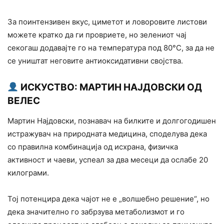
За поинтензивен вкус, циметот и ловоровите листови
можете кратко да ги провриете, но зелениот чај
секогаш додавајте го на температура под 80°C, за да не
се уништат неговите антиоксидативни својства.
ИСКУСТВО: МАРТИН НАЈДОВСКИ ОД
ВЕЛЕС
Мартин Најдовски, познавач на билките и долгогодишен
истражувач на природната медицина, споделува дека
со правилна комбинација од исхрана, физичка
активност и чаеви, успеал за два месеци да ослабе 20
килограми.
Тој потенцира дека чајот не е „волшебно решение“, но
дека значително го забрзува метаболизмот и го