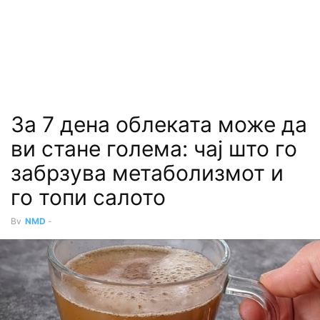
За 7 дена облеката може да
ви стане голема: чај што го
забрзува метаболизмот и
го топи салото
By
NMD
-