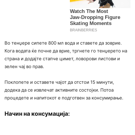
Во тенџере сипете 800 мл вода и ставете да зоврие.
Кога водата ќе почне да врие, тргнете го тенџерето на
страна и додајте стапче цимет, ловорови листови и
зелен чај во прав.
Поклопете и оставете чајот да отстои 15 минути,
додека да се извлечат активните состојки. Потоа
процедете и напитокот е подготвен за консумирање.
Начин на консумација: