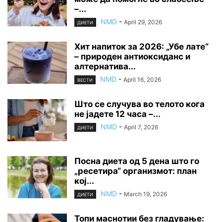
–...
NMD
-
April 29, 2026
ДИЕТИ
Хит напиток за 2026: „Убе лате“
– природен антиоксиданс и
алтернатива...
NMD
-
April 16, 2026
ВЕСТИ
Што се случува во телото кога
не јадете 12 часа –...
NMD
-
April 7, 2026
ДИЕТИ
Посна диета од 5 дена што го
„ресетира“ организмот: план
кој...
NMD
-
March 19, 2026
ДИЕТИ
Топи маснотии без гладување: