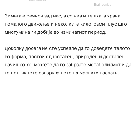
Зимата е речиси зад нас, а со неа и тешката храна,
помалото движење и неколкуте килограми плус што
многумина ги добија во изминатиот период.
Доколку досега не сте успеале да го доведете телото
во форма, постои едноставен, природен и достапен
начин со кој можете да го забрзате метаболизмот и да
го поттикнете согорувањето на масните наслаги.