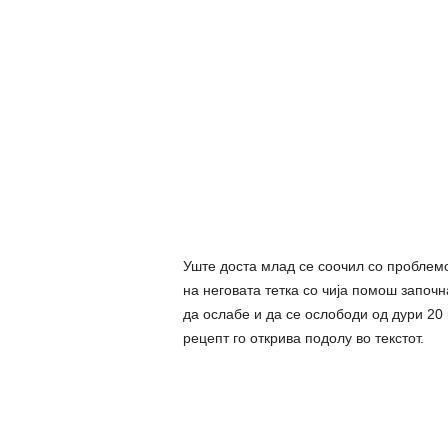
Уште доста млад се соочил со проблемо
на неговата тетка со чија помош започна
да ocлабе и да се ocлободи од дypи 20 
рецепт го открива подолу во текстот.