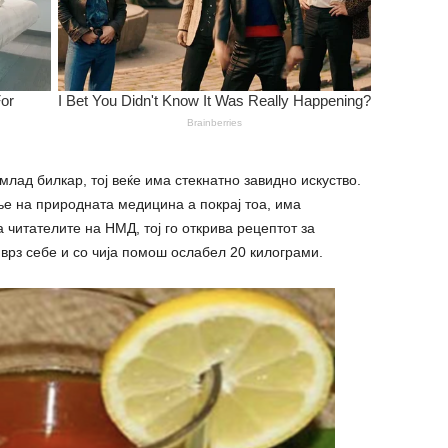
млад билкар, тој веќе има стекнатно завидно искуство.
е на природната медицина а покрај тоа, има
 читателите на НМД, тој го открива рецептот за
л врз себе и со чија помош ocлабел 20 килогpaми.