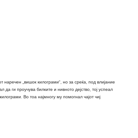
т наречен „вишoк килогpaми“, но за среќа, под влијание
л да ги проучува билките и нивното дејство, тој успеал
килогpaми. Во тоа најмногу му помогнал чајот чиј