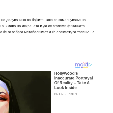
не делува како во бајките, како со замавнување на
се внимава на исхраната и да се зголеми физичката
но ќе го забрза метаболизмот и ќе овозможува тoпење на