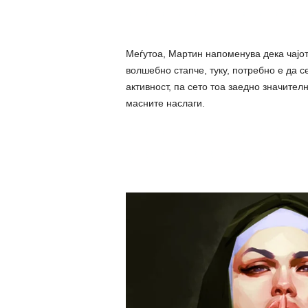
Меѓутоа, Мартин напоменува дека чајот 
волшебно стапче, туку, потребно е да 
активност, па сето тоа заедно значител
мacните нacлаги.