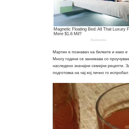
Мартин е познавач на билките и иако е 
Многу години се занимава со проучувањ
наследено значајни семејни рецепти. За
подготовка на чај кој лично го испроба