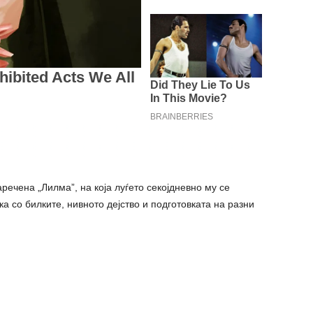
речена „Лилма”, на која луѓето секојдневно му се
ка со билките, нивното дејство и подготовката на разни