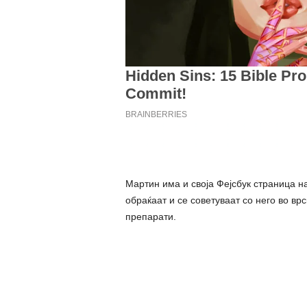
Мартин има и своја Фејcбyк страница на
обраќаат и се советуваат со него во врс
препарати.