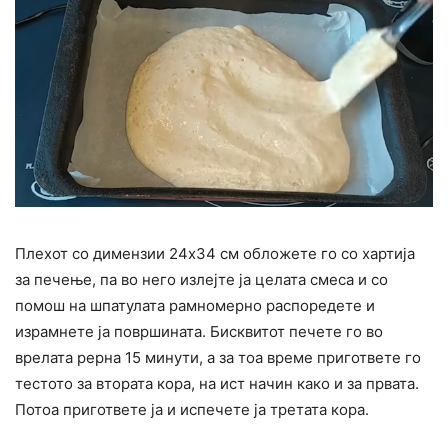
Плехот со димензии 24х34 см обложете го со хартија
за печење, па во него излејте ја целата смеса и со
помош на шпатулата рамномерно распоредете и
израмнете ја површината. Бисквитот печете го во
врелата рерна 15 минути, а за тоа време пригответе го
тестото за втората кора, на ист начин како и за првата.
Потоа пригответе ја и испечете ја третата кора.