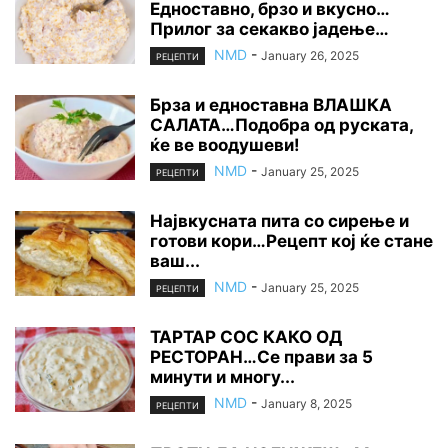
Едноставно, брзо и вкусно…
Прилог за секакво јадење…
NMD
-
January 26, 2025
РЕЦЕПТИ
Брза и едноставна ВЛАШКА
САЛАТА…Подобра од руската,
ќе ве воодушеви!
NMD
-
January 25, 2025
РЕЦЕПТИ
Највкусната пита со сирење и
готови кори…Рецепт кој ќе стане
ваш...
NMD
-
January 25, 2025
РЕЦЕПТИ
ТАРТАР СОС КАКО ОД
РЕСТОРАН…Се прави за 5
минути и многу...
NMD
-
January 8, 2025
РЕЦЕПТИ