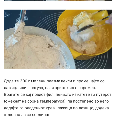
Додајте 300 г мелени плазма кекси и промешајте со
лажица или шпатула, па вториот фил е спремен.
Вратете се кај првиот фил: пенасто изматете го путерот
(омекнат на собна температура), па постепено во него
додајте го оладениот крем, лажица по лажица, додека
целосно да се соединат.