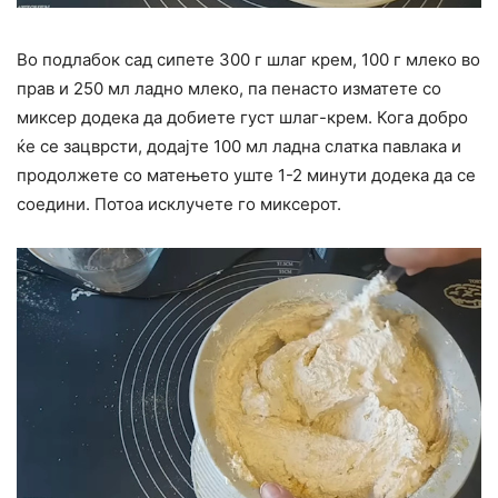
Во подлабок сад сипете 300 г шлаг крем, 100 г млеко во
прав и 250 мл ладно млеко, па пенасто изматете со
миксер додека да добиете густ шлаг-крем. Кога добро
ќе се зацврсти, додајте 100 мл ладна слатка павлака и
продолжете со матењето уште 1-2 минути додека да се
соедини. Потоа исклучете го миксерот.