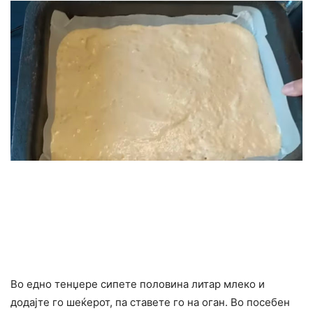
Во едно тенџере сипете половина литар млеко и
додајте го шеќерот, па ставете го на оган. Во посебен