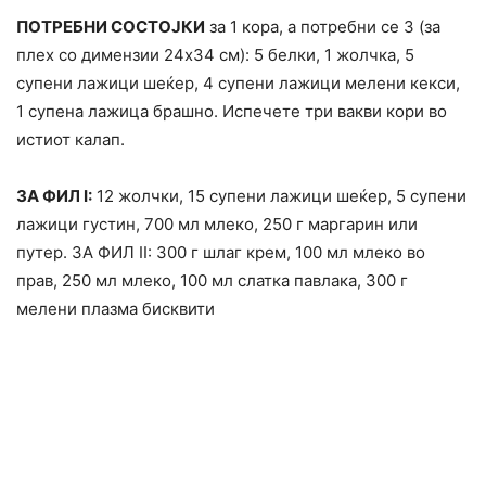
ПОТРЕБНИ СОСТОЈКИ
за 1 кора, а потребни се 3 (за
плех со димензии 24х34 см): 5 белки, 1 жолчка, 5
супени лажици шеќер, 4 супени лажици мелени кекси,
1 супена лажица брашно. Испечете три вакви кори во
истиот калап.
ЗА ФИЛ I:
12 жолчки, 15 супени лажици шеќер, 5 супени
лажици густин, 700 мл млеко, 250 г маргарин или
путер. ЗА ФИЛ II: 300 г шлаг крем, 100 мл млеко во
прав, 250 мл млеко, 100 мл слатка павлака, 300 г
мелени плазма бисквити