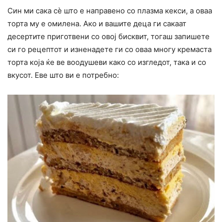
Син ми сака сè што е направено со плазма кекси, а оваа
торта му е омилена. Ако и вашите деца ги сакаат
десертите приготвени со овој бисквит, тогаш запишете
си го рецептот и изненадете ги со оваа многу кремаста
торта која ќе ве воодушеви како со изгледот, така и со
вкусот. Еве што ви е потребно: