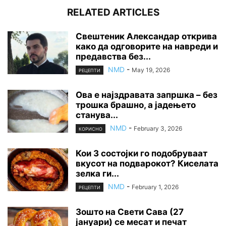
RELATED ARTICLES
Свештеник Александар открива
како да одговорите на навреди и
предавства без...
NMD
-
May 19, 2026
РЕЦЕПТИ
Ова е најздравата запршка – без
трошка брашно, а јадењето
станува...
NMD
-
February 3, 2026
КОРИСНО
Кои 3 состојки го подобруваат
вкусот на подварокот? Киселата
зелка ги...
NMD
-
February 1, 2026
РЕЦЕПТИ
Зошто на Свети Сава (27
јануари) се месат и печат