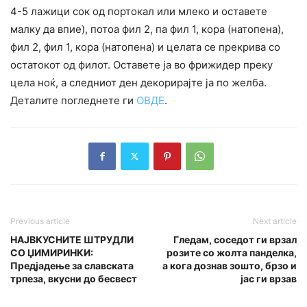
4-5 лажици сок од портокал или млеко и оставете
малку да впие), потоа фил 2, па фил 1, кора (натопена),
фил 2, фил 1, кора (натопена) и целата се прекрива со
остатокот од филот. Оставете ја во фрижидер преку
цела ноќ, а следниот ден декорирајте ја по желба.
Деталите погледнете ги
ОВДЕ
.
Previous article
Next article
НАЈВКУСНИТЕ ШТРУДЛИ
Гледам, соседот ги врзал
СО ЏИМИРИНКИ:
розите со жолта панделка,
Предјадење за славската
а кога дознав зошто, брзо и
трпеза, вкусни до бесвест
јас ги врзав