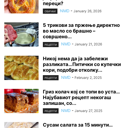
переци?
NMD
-
January 26, 2026
ОБИЧАИ
5 трикови за пржење директно
во масло со брашно –
совршено...
NMD
-
January 21, 2026
РЕЦЕПТИ
Никој нема да ја забележи
разликата…Питички со купечки
кори, подобри отколку...
NMD
-
February 2, 2025
РЕЦЕПТИ
Гриз колач кој се топи во уста…
Најубавиот рецепт некогаш
запишан, со...
NMD
-
January 27, 2025
РЕЦЕПТИ
Сусам салата за 15 минути…