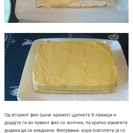
Од вториот фил (шлаг кремот) црпнете 6 лажици и
додајте ги во првиот фил со жолчки, па кратко изматете
додека да се изедначи. Филување: кора (натопете ја со