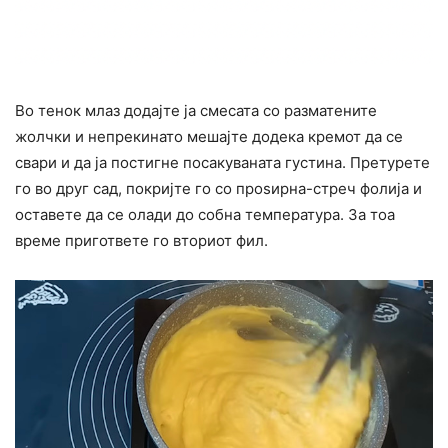
Во тенок млаз додајте ја смесата со разматените
жолчки и непрекинато мешајте додека кремот да се
свари и да ја постигне посакуваната густина. Претурете
го во друг сад, покријте го со проѕирна-стреч фолија и
оставете да се олади до собна температура. За тоа
време пригответе го вториот фил.