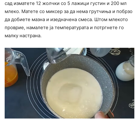
сад изматете 12 жолчки со 5 лажици густин и 200 мл
млеко. Матете со миксер за да нема грутчиња и побрзо
да добиете мазна и изедначена смеса. Штом млекото
проврие, намалете ја температурата и потргнете го
малку настрана.