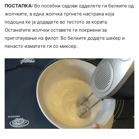
ПОСТАПКА:
Во посебни садови одделете ги белките од
жолчките, а една жолчка тргнете настрана која
подоцна ќе ја додадете во тестото за кората.
Останатите жолчки оставете ги покриени за
приготвување на филот. Во белките додајте шеќер и
пенасто изматете ги со миксер.