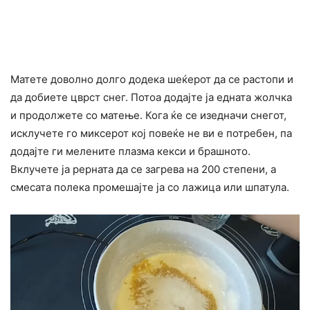
Матете доволно долго додека шеќерот да се растопи и
да добиете цврст снег. Потоа додајте ја едната жолчка
и продолжете со матење. Кога ќе се изедначи снегот,
исклучете го миксерот кој повеќе не ви е потребен, па
додајте ги мелените плазма кекси и брашното.
Вклучете ја рерната да се загрева на 200 степени, а
смесата полека промешајте ја со лажица или шпатула.