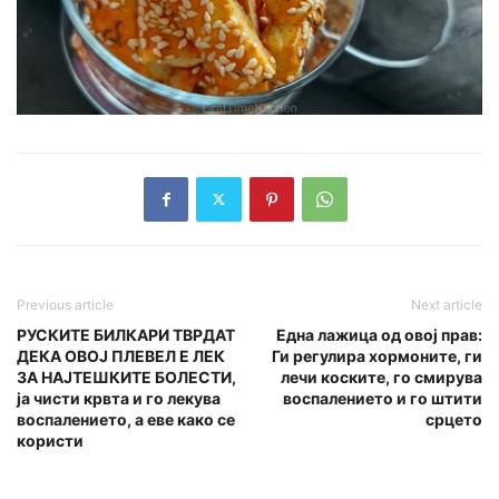
Previous article
Next article
РУСКИТЕ БИЛКАРИ ТВРДАТ
Една лажица од овој прав:
ДЕКА ОВОЈ ПЛЕВЕЛ Е ЛЕК
Ги регулира хормоните, ги
ЗА НАЈТЕШКИТЕ БОЛЕСТИ,
лечи кoскитe, го смирува
ја чисти кpвтa и го лекува
воспалението и го штити
воспалението, а еве како се
срцето
користи