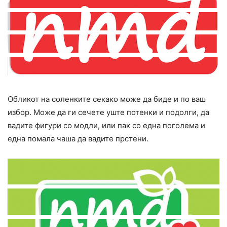
Обликот на соленките секако може да биде и по ваш
избор. Може да ги сечете уште потенки и подолги, да
вадите фигури со модли, или пак со една поголема и
една помала чаша да вадите прстени.