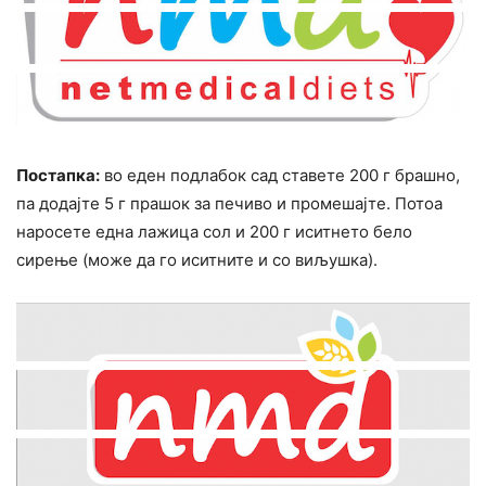
Постапка:
во еден подлабок сад ставете 200 г брашно,
па додајте 5 г прашок за печиво и промешајте. Потоа
наросете една лажица сол и 200 г иситнето бело
сирење (може да го иситните и со виљушка).