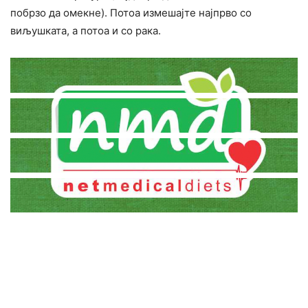
побрзо да омекне). Потоа измешајте најпрво со
виљушката, а потоа и со рака.