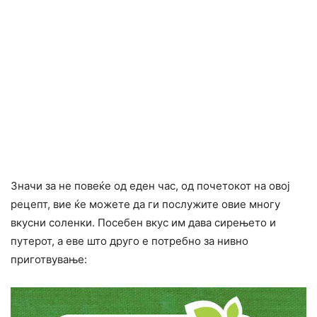
Значи за не повеќе од еден час, од почетокот на овој
рецепт, вие ќе можете да ги послужите овие многу
вкусни соленки. Посебен вкус им дава сирењето и
путерот, а еве што друго е потребно за нивно
приготвување: