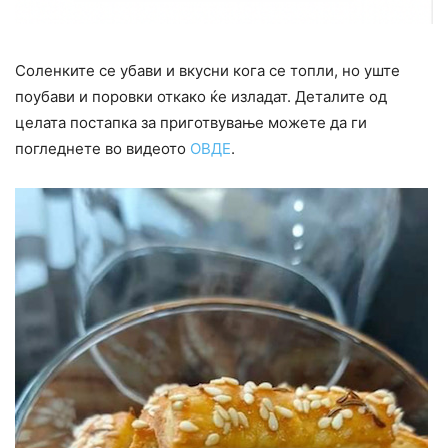
Соленките се убави и вкусни кога се топли, но уште
поубави и поровки откако ќе изладат. Деталите од
целата постапка за приготвување можете да ги
погледнете во видеото
ОВДЕ
.