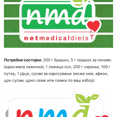
Потребни состојки:
200 г брашно, 5 г прашок за печиво
(една мала лажичка), 1 лажица сол, 200 г сирење, 100 г
путер, 1 јајце, сусам за наросување (може ким, афион,
црн сусам, црно семе или семки по ваш избор)