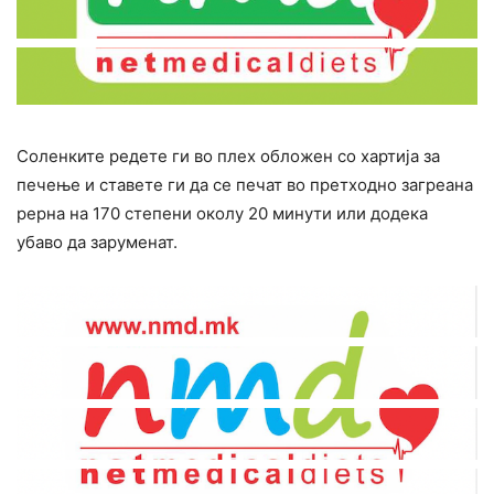
Соленките редете ги во плех обложен со хартија за
печење и ставете ги да се печат во претходно загреана
рерна на 170 степени околу 20 минути или додека
убаво да заруменат.