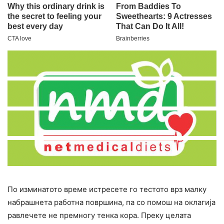
По изминатото време истресете го тестото врз малку
набрашнета работна површина, па со помош на оклагија
равлечете не премногу тенка кора. Преку целата