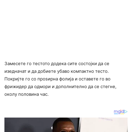
Замесете го тестото додека сите состојки да се
изедначат и да добиете убаво компактно тесто.
Покријте го со проѕирна фолија и оставете го во
фрижидер да одмори и дополнително да се стегне,
околу половина час.