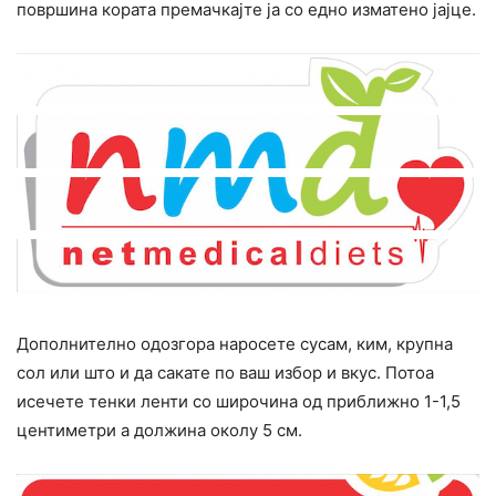
површина кората премачкајте ја со едно изматено јајце.
Дополнително одозгора наросете сусам, ким, крупна
сол или што и да сакате по ваш избор и вкус. Потоа
исечете тенки ленти со широчина од приближно 1-1,5
центиметри а должина околу 5 см.