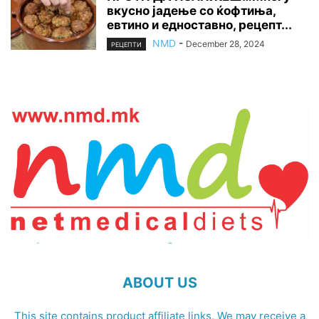
вкусно јадење со ќофтиња,
евтино и едноставно, рецепт...
NMD
-
December 28, 2024
РЕЦЕПТИ
ABOUT US
This site contains product affiliate links. We may receive a