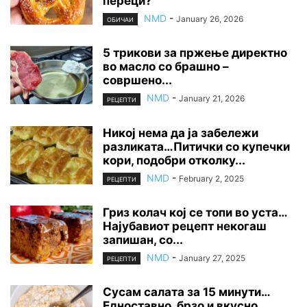
переци?
NMD
-
January 26, 2026
ОБИЧАИ
5 трикови за пржење директно
во масло со брашно –
совршено...
NMD
-
January 21, 2026
РЕЦЕПТИ
Никој нема да ја забележи
разликата…Питички со купечки
кори, подобри отколку...
NMD
-
February 2, 2025
РЕЦЕПТИ
Гриз колач кој се топи во уста…
Најубавиот рецепт некогаш
запишан, со...
NMD
-
January 27, 2025
РЕЦЕПТИ
Сусам салата за 15 минути…
Едноставно, брзо и вкусно…