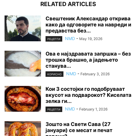
RELATED ARTICLES
Свештеник Александар открива
како да одговорите на навреди и
предавства без...
NMD
-
May 19, 2026
РЕЦЕПТИ
Ова е најздравата запршка – без
трошка брашно, а јадењето
станува...
NMD
-
February 3, 2026
КОРИСНО
Кои 3 состојки го подобруваат
вкусот на подварокот? Киселата
зелка ги...
NMD
-
February 1, 2026
РЕЦЕПТИ
Зошто на Свети Сава (27
јануари) се месат и печат