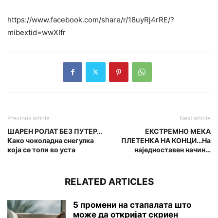
https://www.facebook.com/share/r/18uyRj4rRE/?
mibextid=wwXIfr
Previous article
Next article
ШАРЕН РОЛАТ БЕЗ ПУТЕР…
ЕКСТРЕМНО МЕКА
Како чоколадна снегулка
ПЛЕТЕНКА НА КОНЦИ…На
која се топи во уста
наједноставен начин…
RELATED ARTICLES
5 промени на стапалата што
може да откријат скриен