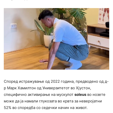
Според истражување од 2022 година, предводено од д-
р Марк Хамилтон од Универзитетот во Хјустон,
специфично активирање на мускулот
soleus
во нозете
може да ја намали глукозата во крвта за неверојатни
52% во споредба со седечки начин на живот.