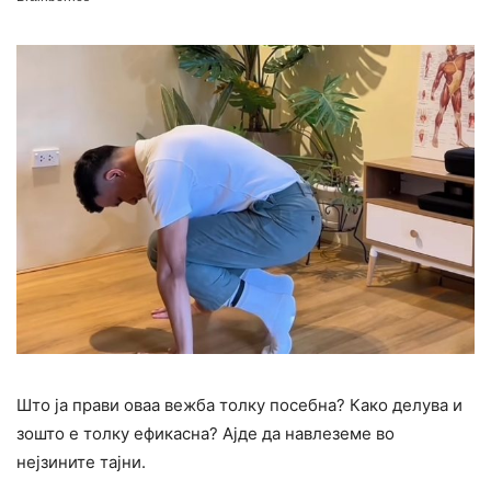
Што ја прави оваа вежба толку посебна? Како делува и
зошто е толку ефикасна? Ајде да навлеземе во
нејзините тајни.