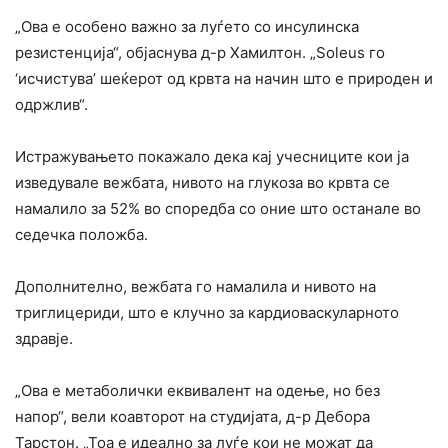
„Ова е особено важно за луѓето со инсулинска
резистенција“, објаснува д-р Хамилтон. „Soleus го
‘исчистува’ шеќерот од крвта на начин што е природен и
одржлив“.
Истражувањето покажало дека кај учесниците кои ја
изведувале вежбата, нивото на глукоза во крвта се
намалило за 52% во споредба со оние што останале во
седечка положба.
Дополнително, вежбата го намалила и нивото на
триглицериди, што е клучно за кардиоваскуларното
здравје.
„Ова е метаболички еквивалент на одење, но без
напор“, вели коавторот на студијата, д-р Дебора
Тарстон. „Тоа е идеално за луѓе кои не можат да