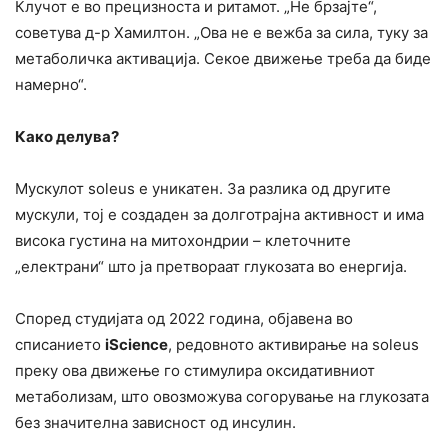
Клучот е во прецизноста и ритамот. „Не брзајте“,
советува д-р Хамилтон. „Ова не е вежба за сила, туку за
метаболичка активација. Секое движење треба да биде
намерно“.
Како делува?
Мускулот soleus е уникатен. За разлика од другите
мускули, тој е создаден за долготрајна активност и има
висока густина на митохондрии – клеточните
„електрани“ што ја претвораат глукозата во енергија.
Според студијата од 2022 година, објавена во
списанието
iScience
, редовното активирање на soleus
преку ова движење го стимулира оксидативниот
метаболизам, што овозможува согорување на глукозата
без значителна зависност од инсулин.