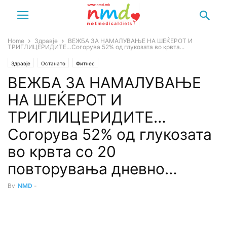
Home
Здравје
ВЕЖБА ЗА НАМАЛУВАЊЕ НА ШЕЌЕРОТ И
ТРИГЛИЦЕРИДИТЕ…Согорува 52% од глукозата во крвта...
Здравје
Останато
Фитнес
ВЕЖБА ЗА НАМАЛУВАЊЕ
НА ШЕЌЕРОТ И
ТРИГЛИЦЕРИДИТЕ…
Согорува 52% од глукозата
во крвта со 20
повторувања дневно…
By
NMD
-