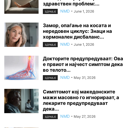
здравствен проблем:...
NMD
-
June 1, 2026
ЗДРАВЈЕ
Замор, опаѓање на косата и
нередовен циклус: Знаци на
хормонален дисбаланс...
NMD
-
June 1, 2026
ЗДРАВЈЕ
Докторите предупредуваат: Ова
е првиот и најчест симптом дека
во телото...
NMD
-
May 31, 2026
ЗДРАВЈЕ
Симптомот кој македонските
мажи масовно го игнорираат, а
лекарите предупредуваат
дека...
NMD
-
May 27, 2026
ЗДРАВЈЕ