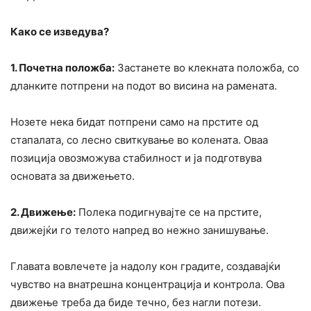
Како се изведува?
1. Почетна положба:
Застанете во клекната положба, со
дланките потпрени на подот во висина на рамената.
Нозете нека бидат потпрени само на прстите од
стапалата, со лесно свиткување во колената. Оваа
позиција овозможува стабилност и ја подготвува
основата за движењето.
2. Движење:
Полека подигнувајте се на прстите,
движејќи го телото напред во нежно занишување.
Главата вовлечете ја надолу кон градите, создавајќи
чувство на внатрешна концентрација и контрола. Ова
движење треба да биде течно, без нагли потези.