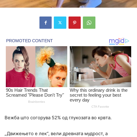
Вежба што согорува 52% од глукозата во крвта.
„Движењето е лек“, вели древната мудрост, а