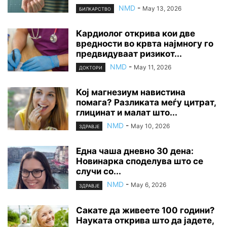
NMD
-
May 13, 2026
БИЛКАРСТВО
Кардиолог открива кои две
вредности во крвта најмногу го
предвидуваат ризикот...
NMD
-
May 11, 2026
ДОКТОРИ
Кој магнезиум навистина
помага? Разликата меѓу цитрат,
глицинат и малат што...
NMD
-
May 10, 2026
ЗДРАВЈЕ
Една чаша дневно 30 дена:
Новинарка споделува што се
случи со...
NMD
-
May 6, 2026
ЗДРАВЈЕ
Сакате да живеете 100 години?
Науката открива што да јадете,