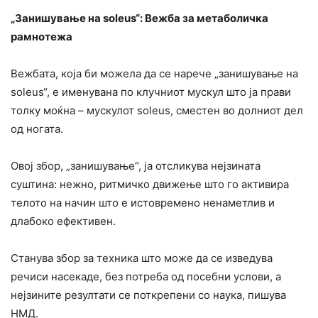
„Занишување на soleus“: Вежба за метаболичка
рамнотежа
Вежбата, која би можела да се нарече „занишување на
soleus“, е именувана по клучниот мускул што ја прави
толку моќна – мускулот soleus, сместен во долниот дел
од ногата.
Овој збор, „занишување“, ја отсликува нејзината
суштина: нежно, ритмичко движење што го активира
телото на начин што е истовремено ненаметлив и
длабоко ефективен.
Станува збор за техника што може да се изведува
речиси насекаде, без потреба од посебни услови, а
нејзините резултати се поткрепени со наука, пишува
НМД.