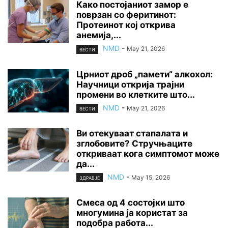
Како постојаниот замор е
поврзан со феритинот:
Протеинот кој открива
анемија,...
NMD
-
May 21, 2026
ВЕСТИ
Црниот дроб „памети“ алкохол:
Научници открија трајни
промени во клетките што...
NMD
-
May 21, 2026
ВЕСТИ
Ви отекуваат стапалата и
зглобовите? Стручњаците
откриваат кога симптомот може
да...
NMD
-
May 15, 2026
ЗДРАВЈЕ
Смеса од 4 состојки што
многумина ја користат за
подобра работа...