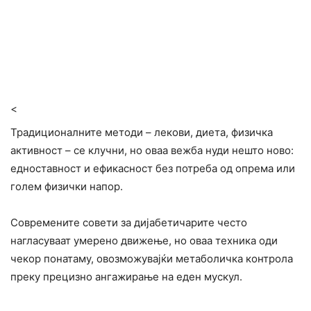
<
Традиционалните методи – лекови, диета, физичка
активност – се клучни, но оваа вежба нуди нешто ново:
едноставност и ефикасност без потреба од опрема или
голем физички напор.
Современите совети за дијабетичарите често
нагласуваат умерено движење, но оваа техника оди
чекор понатаму, овозможувајќи метаболичка контрола
преку прецизно ангажирање на еден мускул.