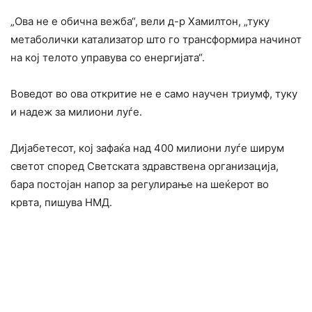
„Ова не е обична вежба“, вели д-р Хамилтон, „туку
метаболички катализатор што го трансформира начинот
на кој телото управува со енергијата“.
Воведот во ова откритие не е само научен триумф, туку
и надеж за милиони луѓе.
Дијабетесот, кој зафаќа над 400 милиони луѓе ширум
светот според Светската здравствена организација,
бара постојан напор за регулирање на шеќерот во
крвта, пишува НМД.