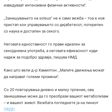
изведуваат интензивни физички активности“.
„Занишувањето на soleus“ не е само вежба – тоа е нов
пристап кон управувањето со дијабетесот, поткрепен
со наука и достапен за секого.
Неговата едноставност го прави идеален за
секојдневна употреба, а неговата ефикасност нуди
надеж за подобро здравје, пишува НМД.
Како што вели д-р Хамилтон: „Малите движења можат
да направат големи промени“.
Со 20 повторувања дневно и малку трпение, ова
занишување може да го преобрази вашиот метаболизам
– и вашиот живот. Вежбата погледнете ја на линкот
ОВДЕ
: