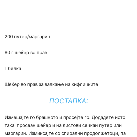
200 путер/маргарин
80 г шеќер во прав
1 белка
Шеќер во прав за валкање на кифличките
ПОСТАПКА:
Измешајте го брашното и просејте го. Додадете исто
така, просеан шеќер и на листови сечкан путер или
маргарин. Измиксајте со спирални продолжетоци, па