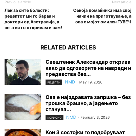
Previous article
Next article
Лек за сите болести:
Секоја домаќинка има свој
рецептот ми го бараа и
начин на приготвување, а
доктори од Австралија, а
ова е мојот омилен ЃУВЕЧ
сега ви го откривам и вам!
RELATED ARTICLES
Свештеник Александар открива
како да одговорите на навреди и
предавства без...
NMD
-
May 19, 2026
РЕЦЕПТИ
Ова е најздравата запршка – без
трошка брашно, а јадењето
станува...
NMD
-
February 3, 2026
КОРИСНО
Кои 3 состојки го подобруваат