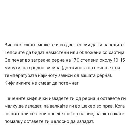
Вие ако сакате можете и во две тепсии да ги наредите.
Тепсиите да бидат намастени или обложени со хартија.
Се печат во загреана рерна на 170 степени околу 10-15
минути, на средна висина (должината на печењето и
температурата најмногу зависи од вашата рерна).
Кифличките не смеат да потемнат.
Печените кифлички извадете ги од рерна и оставете ги
малку да изладат, па валкајте ги во шеќер во прав. Кога
се потопли се лепи повеќе шеќер на нив, па ако сакате
помалку оставете ги целосно да изладат.