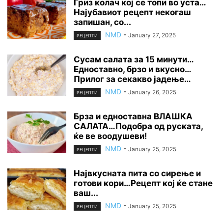
Гриз колач кој се топи во уста…
Најубавиот рецепт некогаш
запишан, со...
NMD
-
January 27, 2025
РЕЦЕПТИ
Сусам салата за 15 минути…
Едноставно, брзо и вкусно…
Прилог за секакво јадење…
NMD
-
January 26, 2025
РЕЦЕПТИ
Брза и едноставна ВЛАШКА
САЛАТА…Подобра од руската,
ќе ве воодушеви!
NMD
-
January 25, 2025
РЕЦЕПТИ
Највкусната пита со сирење и
готови кори…Рецепт кој ќе стане
ваш...
NMD
-
January 25, 2025
РЕЦЕПТИ