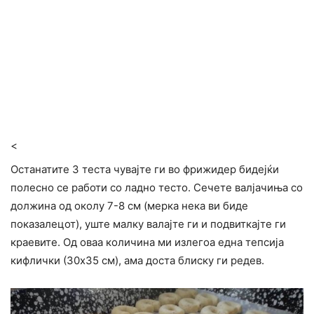
<
Останатите 3 теста чувајте ги во фрижидер бидејќи
полесно се работи со ладно тесто. Сечете валјачиња со
должина од околу 7-8 см (мерка нека ви биде
показалецот), уште малку валајте ги и подвиткајте ги
краевите. Од оваа количина ми излегоа една тепсија
кифлички (30х35 см), ама доста блиску ги редев.