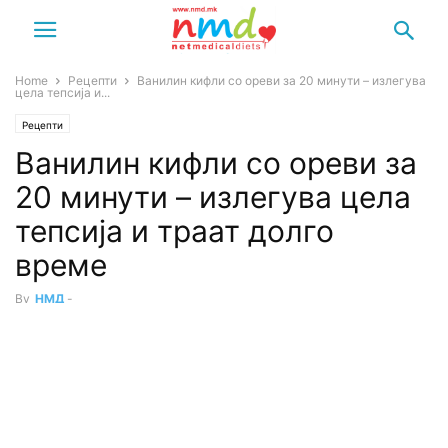
Home
Рецепти
Ванилин кифли со ореви за 20 минути – излегува
цела тепсија и...
Рецепти
Ванилин кифли со ореви за
20 минути – излегува цела
тепсија и траат долго
време
By
НМД
-