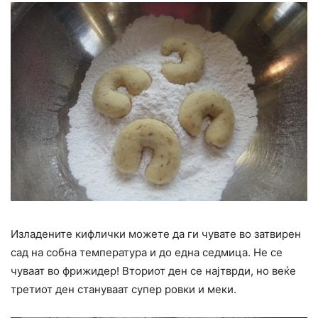
Изладените кифлички можете да ги чувате во затвирен
сад на собна температура и до една седмица. Не се
чуваат во фрижидер! Вториот ден се најтврди, но веќе
третиот ден стануваат супер ровки и меки.