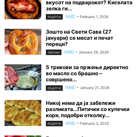
вкусот на подварокот? Киселата
зелка ги...
NMD
-
February 1, 2026
РЕЦЕПТИ
Зошто на Свети Сава (27
јануари) се месат и печат
переци?
NMD
-
January 26, 2026
ОБИЧАИ
5 трикови за пржење директно
во масло со брашно –
совршено...
NMD
-
January 21, 2026
РЕЦЕПТИ
Никој нема да ја забележи
разликата…Питички со купечки
кори, подобри отколку...
NMD
-
February 2, 2025
РЕЦЕПТИ