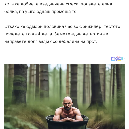
кога ќе добиете изедначена смеса, додадете една
белка, па уште еднаш промешајте.
Откако ќе одмори половина час во фрижидер, тестото
поделете го на 4 дела. Земете една четвртина и
направете долг валјак со дебелина на прст.