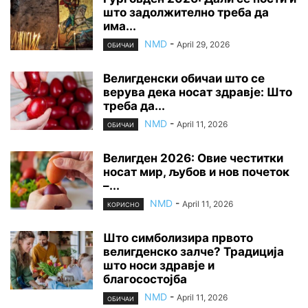
што задолжително треба да
има...
NMD
-
April 29, 2026
ОБИЧАИ
Велигденски обичаи што се
верува дека носат здравје: Што
треба да...
NMD
-
April 11, 2026
ОБИЧАИ
Велигден 2026: Овие честитки
носат мир, љубов и нов почеток
–...
NMD
-
April 11, 2026
КОРИСНО
Што симболизира првото
велигденско залче? Традиција
што носи здравје и
благосостојба
NMD
-
April 11, 2026
ОБИЧАИ