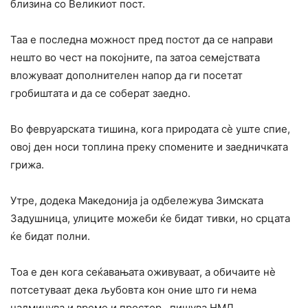
близина со Великиот пост.
Таа е последна можност пред постот да се направи
нешто во чест на покојните, па затоа семејствата
вложуваат дополнителен напор да ги посетат
гробиштата и да се соберат заедно.
Во февруарската тишина, кога природата сè уште спие,
овој ден носи топлина преку спомените и заедничката
грижа.
Утре, додека Македонија ја одбележува Зимската
Задушница, улиците можеби ќе бидат тивки, но срцата
ќе бидат полни.
Тоа е ден кога сеќавањата оживуваат, а обичаите нè
потсетуваат дека љубовта кон оние што ги нема
надминува и време и простор., пишува НМД.