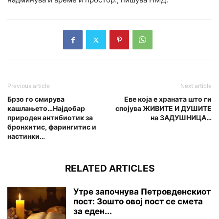
Previous article
Next article
Брзо го смирува
Еве која е храната што ги
кашлањето…Најдобар
спојува ЖИВИТЕ И ДУШИТЕ
природен антибиотик за
на ЗАДУШНИЦА…
бронхитис, фарингитис и
настинки…
RELATED ARTICLES
Утре започнува Петровденскиот
пост: Зошто овој пост се смета
за еден...