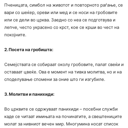
Пченицата, симбол на животот и повторното раѓање, се
вари со шеќер, ореви или мед и се носи на гробовите
или се дели во црква. Заедно со неа се подготвува и
лепче, често украсено со крст, кое се крши во чест на
покојните.
2. Посета на гробишта:
Семејствата се собираат околу гробовите, палат свеќи и
оставаат цвеќе. Ова е момент на тивка молитва, но и на
споделување спомени за оние што ги изгубиле.
3. Молитви и панихиди:
Во црквите се одржуваат панихиди – посебни служби
каде се читаат имињата на починатите, а свештениците
молат за нивниот вечен мир. Многумина носат список