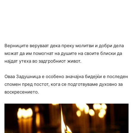
Верниците веруваат дека преку молитви и добри дела
можат да им помогнат на душите на своите блиски да
најдат утеха во задгробниот живот.
Оваа Задушница е особено значајна бидејќи е последен
спомен пред постот, кога се подготвуваме духовно за
воскресението.