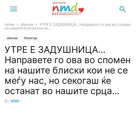
Home
обичаи
УТРЕ Е ЗАДУШНИЦА…Направете го ова во спомен
на нашите блиски кои не...
обичаи
Религија
УТРЕ Е ЗАДУШНИЦА…
Направете го ова во спомен
на нашите блиски кои не се
меѓу нас, но секогаш ќе
останат во нашите срца…
By
NMD
-