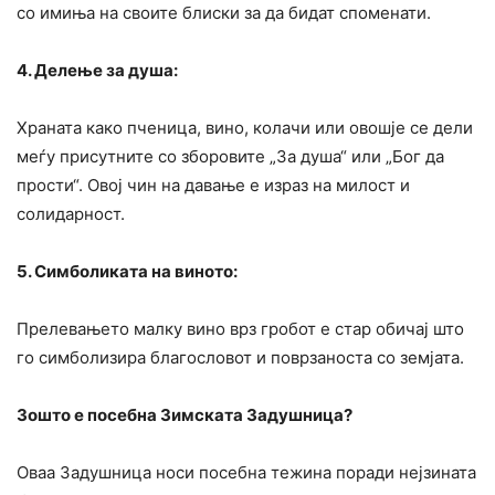
со имиња на своите блиски за да бидат споменати.
4. Делење за душа:
Храната како пченица, вино, колачи или овошје се дели
меѓу присутните со зборовите „За душа“ или „Бог да
прости“. Овој чин на давање е израз на милост и
солидарност.
5. Симболиката на виното:
Прелевањето малку вино врз гробот е стар обичај што
го симболизира благословот и поврзаноста со земјата.
Зошто е посебна Зимската Задушница?
Оваа Задушница носи посебна тежина поради нејзината