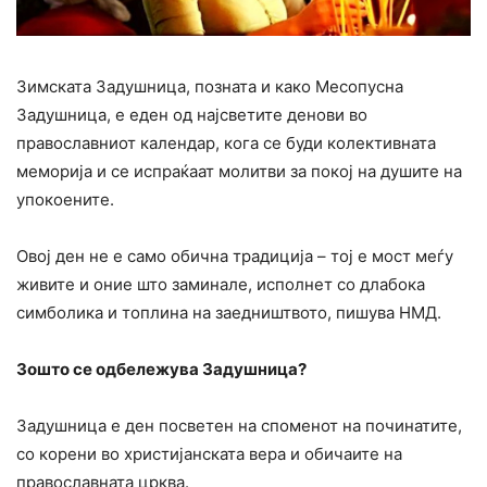
Зимската Задушница, позната и како Месопусна
Задушница, е еден од најсветите денови во
православниот календар, кога се буди колективната
меморија и се испраќаат молитви за покој на душите на
упокоените.
Овој ден не е само обична традиција – тој е мост меѓу
живите и оние што заминале, исполнет со длабока
симболика и топлина на заедништвото, пишува НМД.
Зошто се одбележува Задушница?
Задушница е ден посветен на споменот на починатите,
со корени во христијанската вера и обичаите на
православната црква.