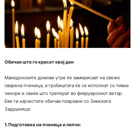
Обичаи што го красат овој ден
Македонските домови утре ќе замирисаат на свежо
сварена пченица, а гробиштата ќе се исполнат со тивки
чекори и свеќи што треперат во февруарскиот ветар.
Еве ги најчестите обичаи поврзани со Зимската
Задушница:
1. Подготовка на пченица и лепче: