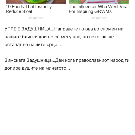
УТРЕ Е ЗАДУШНИЦА…Направете го ова во спомен на
нашите блиски кои не се меѓу нас, но секогаш ќе
останат во нашите срца…
Зимската Задушница…Ден кога православниот народ ги
допира душите на минатото…