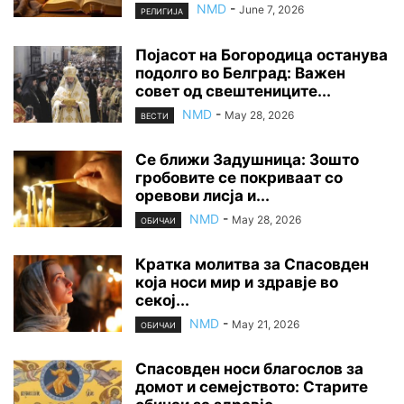
NMD
-
June 7, 2026
РЕЛИГИЈА
Појасот на Богородица останува
подолго во Белград: Важен
совет од свештениците...
NMD
-
May 28, 2026
ВЕСТИ
Се ближи Задушница: Зошто
гробовите се покриваат со
оревови лисја и...
NMD
-
May 28, 2026
ОБИЧАИ
Кратка молитва за Спасовден
која носи мир и здравје во
секој...
NMD
-
May 21, 2026
ОБИЧАИ
Спасовден носи благослов за
домот и семејството: Старите