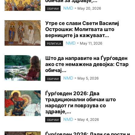
обичаи за здравје,...
NMD
-
May 20, 2026
ОБИЧАИ
Утре се слави Свети Василиј
Острошки: Молитвата што
верниците ја кажуваат...
NMD
-
May 11, 2026
РЕЛИГИЈА
Што да направите на Ѓурѓовден
ако сте немажена девојка: Стар
обичај...
NMD
-
May 5, 2026
ОБИЧАИ
Ѓурѓовден 2026: Два
традиционални обичаи што
народот ги поврзува со
здравје,...
NMD
-
May 4, 2026
ОБИЧАИ
Ѓурѓовден 2026: Дали се пости и