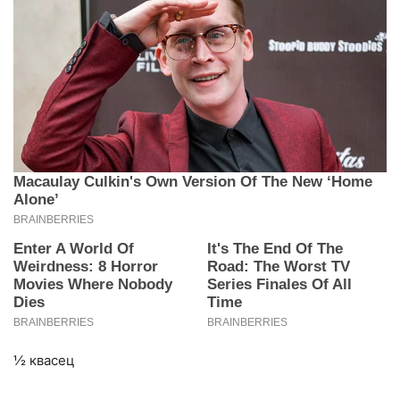
½ квасец