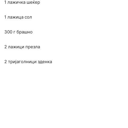
1 лажичка шеќер
1 лажица сол
300 г брашно
2 лажици презла
2 тријаголници зденка