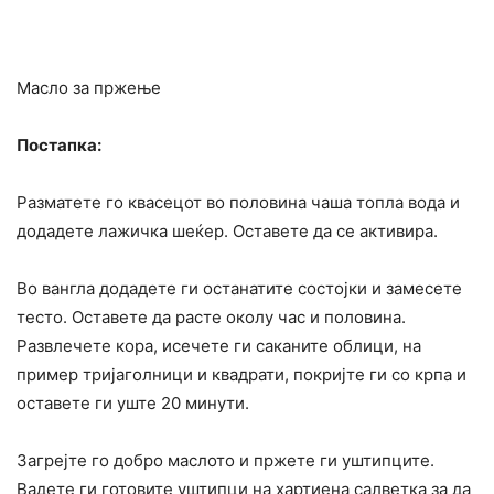
Масло за пржење
Постапка:
Разматете го квасецот во половина чаша топла вода и
додадете лажичка шеќер. Оставете да се активира.
Во вангла додадете ги останатите состојки и замесете
тесто. Оставете да расте околу час и половина.
Развлечете кора, исечете ги саканите облици, на
пример тријаголници и квадрати, покријте ги со крпа и
оставете ги уште 20 минути.
Загрејте го добро маслото и пржете ги уштипците.
Вадете ги готовите уштипци на хартиена салветка за да