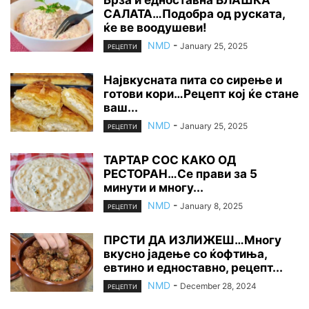
САЛАТА…Подобра од руската,
ќе ве воодушеви!
NMD
-
January 25, 2025
РЕЦЕПТИ
Највкусната пита со сирење и
готови кори…Рецепт кој ќе стане
ваш...
NMD
-
January 25, 2025
РЕЦЕПТИ
ТАРТАР СОС КАКО ОД
РЕСТОРАН…Се прави за 5
минути и многу...
NMD
-
January 8, 2025
РЕЦЕПТИ
ПРСТИ ДА ИЗЛИЖЕШ…Многу
вкусно јадење со ќофтиња,
евтино и едноставно, рецепт...
NMD
-
December 28, 2024
РЕЦЕПТИ