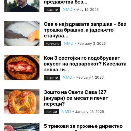
предавства без...
NMD
-
May 19, 2026
РЕЦЕПТИ
Ова е најздравата запршка – без
трошка брашно, а јадењето
станува...
NMD
-
February 3, 2026
КОРИСНО
Кои 3 состојки го подобруваат
вкусот на подварокот? Киселата
зелка ги...
NMD
-
February 1, 2026
РЕЦЕПТИ
Зошто на Свети Сава (27
јануари) се месат и печат
переци?
NMD
-
January 26, 2026
ОБИЧАИ
5 трикови за пржење директно