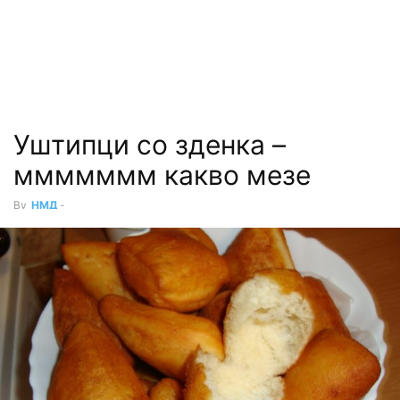
Уштипци со зденка –
ммммммм какво мезе
By
НМД
-