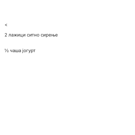
<
2 лажици ситно сирење
½ чаша јогурт