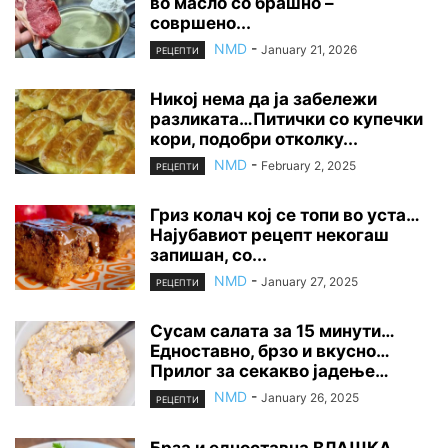
во масло со брашно –
совршено...
NMD
-
January 21, 2026
РЕЦЕПТИ
Никој нема да ја забележи
разликата…Питички со купечки
кори, подобри отколку...
NMD
-
February 2, 2025
РЕЦЕПТИ
Гриз колач кој се топи во уста…
Најубавиот рецепт некогаш
запишан, со...
NMD
-
January 27, 2025
РЕЦЕПТИ
Сусам салата за 15 минути…
Едноставно, брзо и вкусно…
Прилог за секакво јадење…
NMD
-
January 26, 2025
РЕЦЕПТИ
Брза и едноставна ВЛАШКА