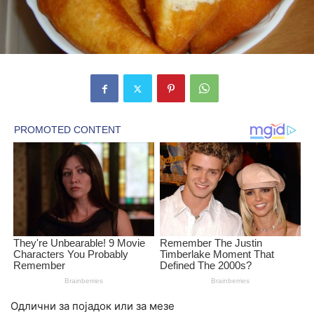
Одлични за појадок или за мезе