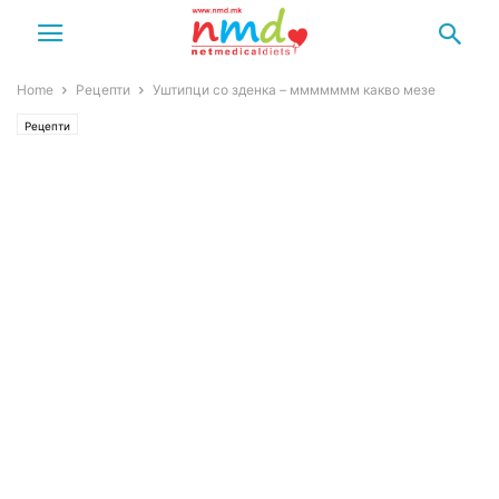
Home
Рецепти
Уштипци со зденка – ммммммм какво мезе
Рецепти