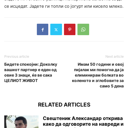
се исцедат. Јадете ги топли со јогурт или кисело млеко.
Previous article
Next article
Бидете спокојни: Доколку
Имам 50 години и овој
вашиот партнер е еден од
пијалак ми помогна да ја
овие 3 знаци, ќе ве сака
елиминирам болката во
ЦЕЛИОТ ЖИВОТ
коленото и зглобовите за
само 5 дена
RELATED ARTICLES
Свештеник Александар открива
како да одговорите на навреди и