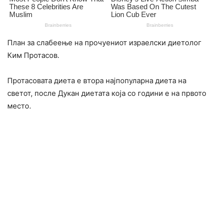
План за слабеење на прочуениот израелски диетолог
Ким Протасов.
Протасовата диета е втора најпопуларна диета на
светот, после Дукан диетата која со години е на првото
место.