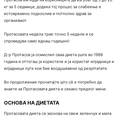
кг за 5 седмици, додека тој процес за слабеење е
истовремено поднослив и потполно здрав за
организмот.
Протасовата недела трае точно 5 недели и се
спроведува само еднаш годишно!
Д-р Протасов ја осмислил оваа диета уште во 1999
година и оттогаш ја користеле и ја користат илјадници и
илјадници луѓе кои бие воодушевени од резултатите.
Во продолжение прочитајте што сè е потребно да
знаете за Протасовата диета и секако предлог мени.
ОСНОВА НА ДИЕТАТА
Протасовата диета се заснова на свеж зеленчук и мала