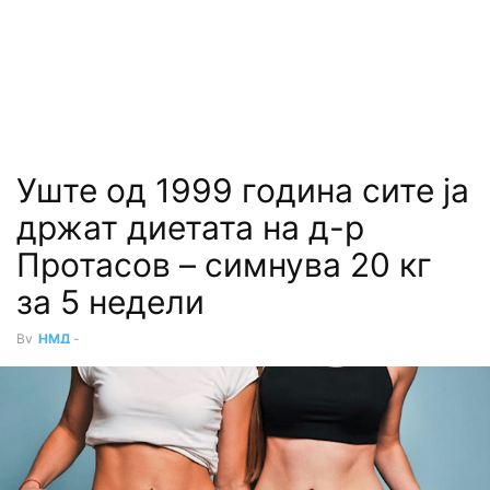
Уште од 1999 година сите ја
држат диетата на д-р
Протасов – симнува 20 кг
за 5 недели
By
НМД
-