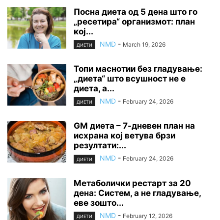
Посна диета од 5 дена што го
„ресетира“ организмот: план
кој...
NMD
-
March 19, 2026
ДИЕТИ
Топи маснотии без гладување:
„диета“ што всушност не е
диета, а...
NMD
-
February 24, 2026
ДИЕТИ
GM диета – 7-дневен план на
исхрана кој ветува брзи
резултати:...
NMD
-
February 24, 2026
ДИЕТИ
Метаболички рестарт за 20
дена: Систем, а не гладување,
еве зошто...
NMD
-
February 12, 2026
ДИЕТИ