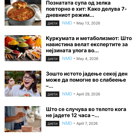
Познатата супа од зелка
повторно е хит: Како делува 7-
дневниот режим...
NMD
-
May 13, 2026
ДИЕТИ
Куркумата и метаболизмот: Што
навистина велат експертите за
нејзината улога во...
NMD
-
May 4, 2026
ДИЕТИ
Зошто истото јадење секој ден
може да помогне во слабеење
–...
NMD
-
April 29, 2026
ДИЕТИ
Што се случува во телото кога
не јадете 12 часа –...
NMD
-
April 7, 2026
ДИЕТИ