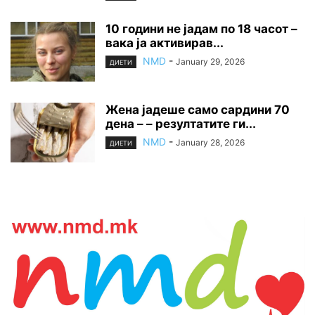
10 години не јадам по 18 часот –
вака ја активирав...
NMD
-
January 29, 2026
ДИЕТИ
Жена јадеше само сардини 70
дена – – резултатите ги...
NMD
-
January 28, 2026
ДИЕТИ