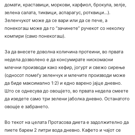
домати, краставици, моркови, карфиол, брокула, зелје,
зелена салата, тиквици, аспарагус, ротквици…).
Зеленчукот може да се вари или да се пече, а
понекогаш може да го “зачинете” ручекот со неколку
компири (само понекогаш).
За да внесете доволна количина протеини, во првата
недела дозволено е да консумирате нискомасни
млечни производи како кефир, јогурт и свежо сирење
(односот помеѓу зеленчук и млечите производи може
да биде максимално 1:2) и едно варено јајце дневно.
Што се однесува до овошјето, во првата недела смеете
да изедете само три зелени јаболка дневно. Останатото
овошје е забрането.
Во текот на целата Протасова диета е задолжително да
пиете барем 2 литри вода дневно. Кафето и чајот се