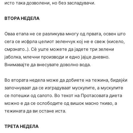
исто така дозволени, но без засладувачи.
ВТОРА НЕДЕЛА
Оваа етапа не се разликува многу од првата, освен што
сега се исфрла целиот зеленчук кој не е свеж (кисело,
смрзнато..). Сè уште можете да јадете три зелени
јаболка, млечни производи и едно јајце дневно.
Внимавајте да внесувате доволно вода.
Во втората недела може да добиете на тежина, бидејќи
започнуваат да се изградуваат мускулите, а мускулите
се потешки од салото. Во текот на Протасовата диета
можно е да се ослободите од вишок масно ткиво, а
тежината да ви остане иста.
ТРЕТА НЕДЕЛА