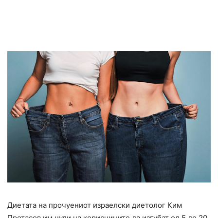
Диетата на прочуениот израелски диетолог Ким
Протасов им нуди на корисниците да изгубат од 5 до 20