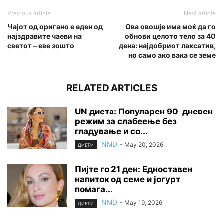
Previous article
Next article
Чајот од оригано е еден од
Ова овошје има моќ да го
најздравите чаеви на
обнови целото тело за 40
светот – еве зошто
дена: најдобриот лаксатив,
но само ако вака се земе
RELATED ARTICLES
UN диета: Популарен 90-дневен
режим за слабеење без
гладување и со...
NMD
-
May 20, 2026
ДИЕТИ
Пијте го 21 ден: Едноставен
напиток од семе и јогурт
помага...
NMD
-
May 19, 2026
ДИЕТИ