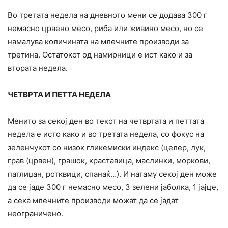
Во третата недела на дневното мени се додава 300 г
немасно црвено месо, риба или живино месо, но се
намалува количината на млечните производи за
третина. Остатокот од намирници е ист како и за
втората недела.
ЧЕТВРТА И ПЕТТА НЕДЕЛА
Менито за секој ден во текот на четвртата и петтата
недела е исто како и во третата недела, со фокус на
зеленчукот со низок гликемиски индекс (целер, лук,
грав (црвен), грашок, краставица, маслинки, моркови,
патлиџан, ротквици, спанаќ…). И натаму секој ден може
да се јаде 300 г немасно месо, 3 зелени јаболка, 1 јајце,
а сека млечните производи можат да се јадат
неограничено.