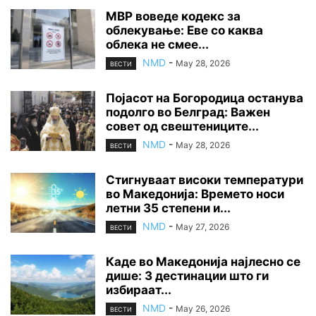
МВР воведе кодекс за
облекување: Еве со каква
облека не смее...
NMD
-
May 28, 2026
ВЕСТИ
Појасот на Богородица останува
подолго во Белград: Важен
совет од свештениците...
NMD
-
May 28, 2026
ВЕСТИ
Стигнуваат високи температури
во Македонија: Времето носи
летни 35 степени и...
NMD
-
May 27, 2026
ВЕСТИ
Каде во Македонија најлесно се
дише: 3 дестинации што ги
избираат...
NMD
-
May 26, 2026
ВЕСТИ