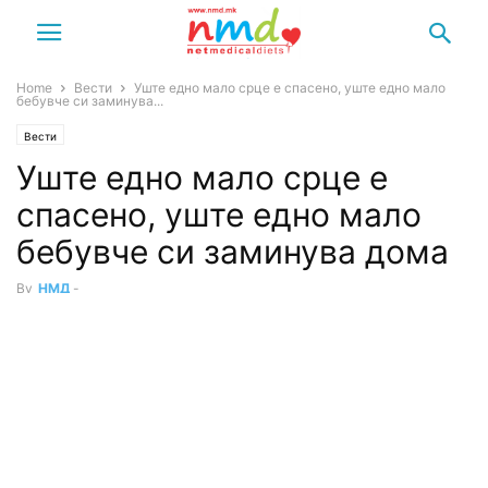
Home
Вести
Уште едно мало срце е спасено, уште едно мало
бебувче си заминува...
Вести
Уште едно мало срце е
спасено, уште едно мало
бебувче си заминува дома
By
НМД
-