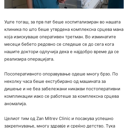
Уште тогаш, за прв пат беше хоспитализиран во нашата
клиника по што беше утврдена комплексна срцева мана
која изискуваше оперативен третман. Во изминатите
месеци бебето редовно се следеше се до сега кога
нашите доктори одлучија дека е најдобро време да се
реализира операцијата.
Посоперативното опоравување одеше многу брзо. По
неколку часа беше екстубирано од машината за
дишење и не беа забележани никакви постоперативни
компликации иако се работеше за комплексна срцева
аномалија.
Целиот тим од Zan Mitrev Clinic и посакува успешно
закрепнување, многу здравје и среќно детство. Тука