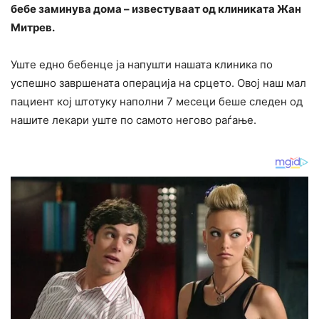
бебе заминува дома – известуваат од клиниката Жан
Митрев.
Уште едно бебенце ја напушти нашата клиника по
успешно завршената операција на срцето. Овој наш мал
пациент кој штотуку наполни 7 месеци беше следен од
нашите лекари уште по самото негово раѓање.