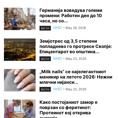
Германија воведува големи
промени: Работен ден до 10
часа, но со...
NMD
-
May 26, 2026
ВЕСТИ
Земјотрес од 3,5 степени
попладнево го протресе Скопје:
Епицентарот во општина...
NMD
-
May 23, 2026
ВЕСТИ
„Milk nails“ се најелегантниот
маникир на летото 2026: Нежни
млечни нијанси...
NMD
-
May 23, 2026
ВЕСТИ
Како постојаниот замор е
поврзан со феритинот:
Протеинот кој открива
анемија,...