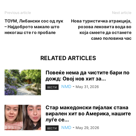
Previous article
Next article
ТОУМ, Либански сос од лук
Нова туристичка атракција,
– Најдоброто макало што
розова лековита вода во
некогаш сте го пробале
која смеете да останете
само половина час
RELATED ARTICLES
Повеќе нема да чистите бари по
дожд: Овој нов хит за...
NMD
-
May 31, 2026
ВЕСТИ
Стар македонски пијалак стана
вирален хит во Америка, нашите
луѓе се...
NMD
-
May 29, 2026
ВЕСТИ