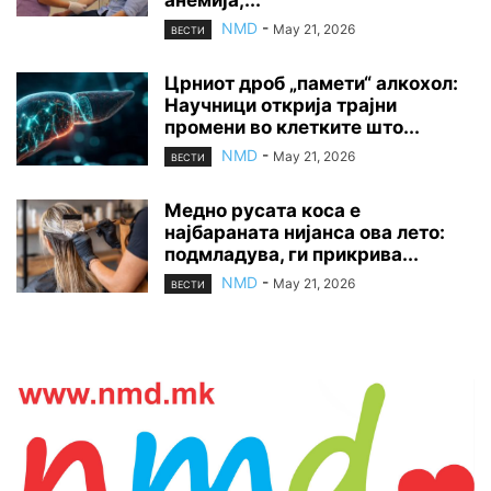
NMD
-
May 21, 2026
ВЕСТИ
Црниот дроб „памети“ алкохол:
Научници открија трајни
промени во клетките што...
NMD
-
May 21, 2026
ВЕСТИ
Медно русата коса е
најбараната нијанса ова лето:
подмладува, ги прикрива...
NMD
-
May 21, 2026
ВЕСТИ