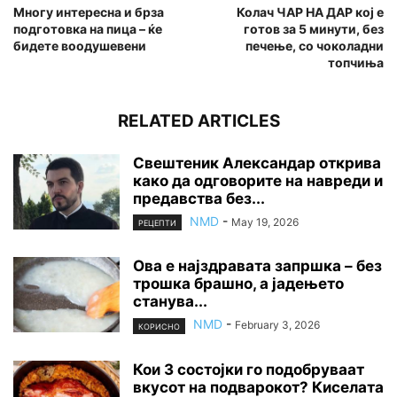
Многу интересна и брза
Колач ЧАР НА ДАР кој е
подготовка на пица – ќе
готов за 5 минути, без
бидете воодушевени
печење, со чоколадни
топчиња
RELATED ARTICLES
Свештеник Александар открива
како да одговорите на навреди и
предавства без...
NMD
-
May 19, 2026
РЕЦЕПТИ
Ова е најздравата запршка – без
трошка брашно, а јадењето
станува...
NMD
-
February 3, 2026
КОРИСНО
Кои 3 состојки го подобруваат
вкусот на подварокот? Киселата