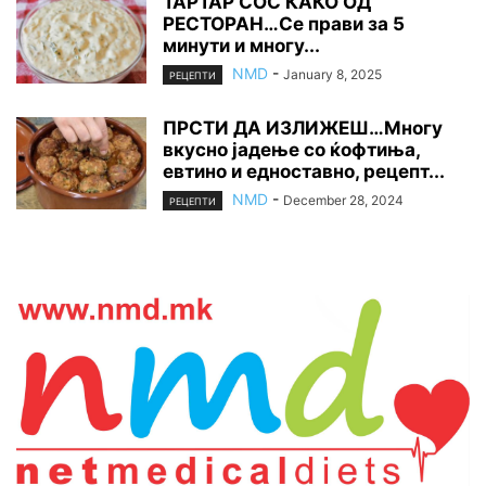
ТАРТАР СОС КАКО ОД
РЕСТОРАН…Се прави за 5
минути и многу...
NMD
-
January 8, 2025
РЕЦЕПТИ
ПРСТИ ДА ИЗЛИЖЕШ…Многу
вкусно јадење со ќофтиња,
евтино и едноставно, рецепт...
NMD
-
December 28, 2024
РЕЦЕПТИ