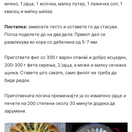
млеко, 1 јајце, 1 жолчка, малку путер, 1 лажичка сол, 1
квасец и малку шеќер
Постапка:
замесете тесто и оставете го да стасува.
Потоа поделете до на два дела. Првиот дел се
развлекува во кора со дебелина од 5-7 мм.
Пригответе фил со 300 г варен спанаќ и добро исцеден,
200-300 г фета сирење, 2 јајца, а може и малку сечкана
шунка. Ставете што сакате, само филот не треба да
биде редок.
Приготвената погача премачкајте ја со изматено јајце и
печете на 200 степени околу 30 минути додека да
зарумени.