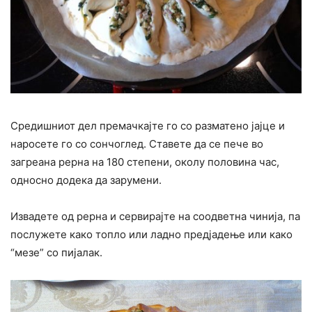
Средишниот дел премачкајте го со разматено јајце и
наросете го со сончоглед. Ставете да се пече во
загреана рерна на 180 степени, околу половина час,
односно додека да зарумени.
Извадете од рерна и сервирајте на соодветна чинија, па
послужете како топло или ладно предјадење или како
“мезе” со пијалак.