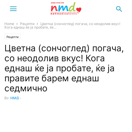
Home
Рецепти
Цветна (сончоглед) погача, со неодолив вкус!
Кога еднаш ќе ја пробате, ќе...
Рецепти
Цветна (сончоглед) погача,
со неодолив вкус! Кога
еднаш ќе ја пробате, ќе ја
правите барем еднаш
седмично
By
НМД
-