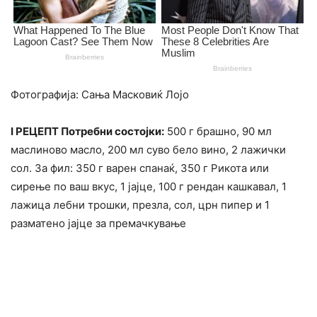
Фотографија: Сања Масковиќ Лојо
I РЕЦЕПТ Потребни состојки:
500 г брашно, 90 мл
маслиново масло, 200 мл суво бело вино, 2 лажички
сол. За фил: 350 г варен спанаќ, 350 г Рикота или
сирење по ваш вкус, 1 јајце, 100 г рендан кашкавал, 1
лажица лебни трошки, презла, сол, црн пипер и 1
разматено јајце за премачкување