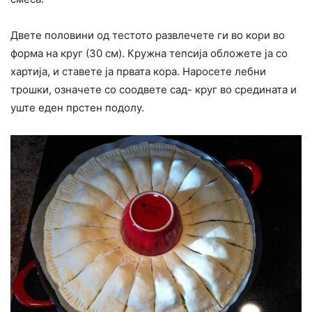
Двете половини од тестото развлечете ги во кори во
форма на круг (30 см). Кружна тепсија обложете ја со
хартија, и ставете ја првата кора. Наросете лебни
трошки, означете со соодвете сад- круг во средината и
уште еден прстен подолу.