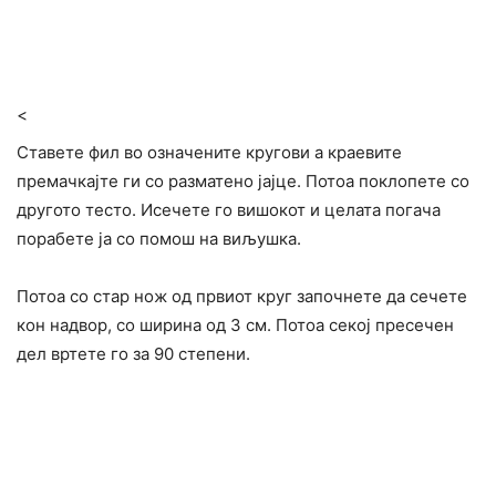
<
Ставете фил во означените кругови а краевите
премачкајте ги со разматено јајце. Потоа поклопете со
другото тесто. Исечете го вишокот и целата погача
порабете ја со помош на виљушка.
Потоа со стар нож од првиот круг започнете да сечете
кон надвор, со ширина од 3 см. Потоа секој пресечен
дел вртете го за 90 степени.