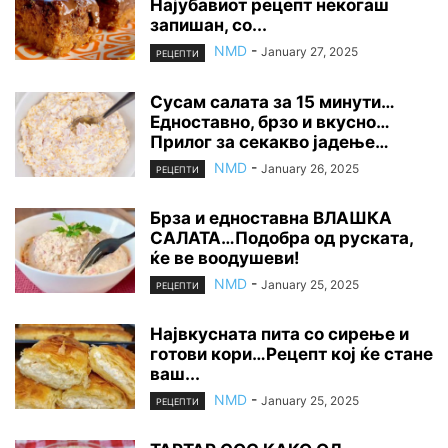
Најубавиот рецепт некогаш
запишан, со...
NMD
-
January 27, 2025
РЕЦЕПТИ
Сусам салата за 15 минути…
Едноставно, брзо и вкусно…
Прилог за секакво јадење…
NMD
-
January 26, 2025
РЕЦЕПТИ
Брза и едноставна ВЛАШКА
САЛАТА…Подобра од руската,
ќе ве воодушеви!
NMD
-
January 25, 2025
РЕЦЕПТИ
Највкусната пита со сирење и
готови кори…Рецепт кој ќе стане
ваш...
NMD
-
January 25, 2025
РЕЦЕПТИ