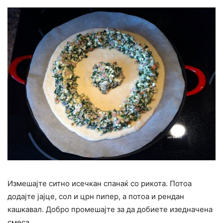
Измешајте ситно исечкан спанаќ со рикота. Потоа
додајте јајце, сол и црн пипер, а потоа и рендан
кашкавал. Добро промешајте за да добиете изедначена
смеса.