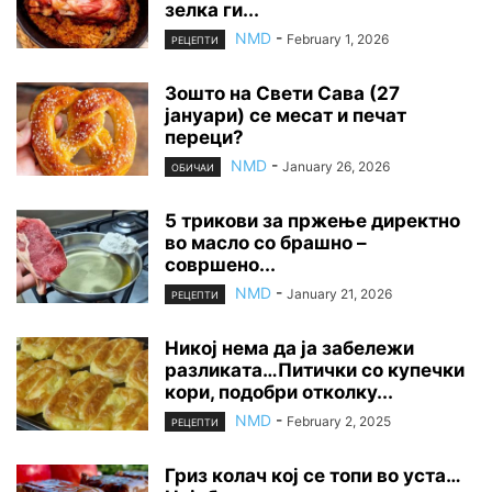
зелка ги...
NMD
-
February 1, 2026
РЕЦЕПТИ
Зошто на Свети Сава (27
јануари) се месат и печат
переци?
NMD
-
January 26, 2026
ОБИЧАИ
5 трикови за пржење директно
во масло со брашно –
совршено...
NMD
-
January 21, 2026
РЕЦЕПТИ
Никој нема да ја забележи
разликата…Питички со купечки
кори, подобри отколку...
NMD
-
February 2, 2025
РЕЦЕПТИ
Гриз колач кој се топи во уста…