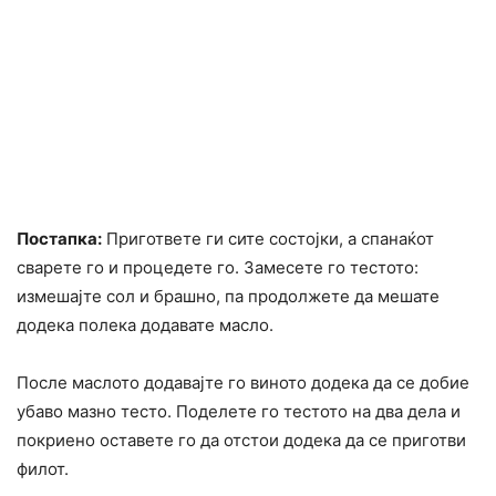
Постапка:
Пригответе ги сите состојки, а спанаќот
сварете го и процедете го. Замесете го тестото:
измешајте сол и брашно, па продолжете да мешате
додека полека додавате масло.
После маслото додавајте го виното додека да се добие
убаво мазно тесто. Поделете го тестото на два дела и
покриено оставете го да отстои додека да се приготви
филот.