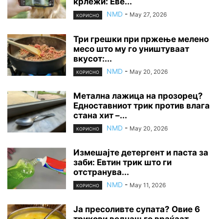
крлежи: Еве...
NMD
-
May 27, 2026
КОРИСНО
Три грешки при пржење мелено
месо што му го уништуваат
вкусот:...
NMD
-
May 20, 2026
КОРИСНО
Метална лажица на прозорец?
Едноставниот трик против влага
стана хит –...
NMD
-
May 20, 2026
КОРИСНО
Измешајте детергент и паста за
заби: Евтин трик што ги
отстранува...
NMD
-
May 11, 2026
КОРИСНО
Ја пресоливте супата? Овие 6