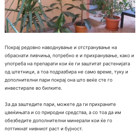
Покрај редовно наводнување и отстранување на
обраснати ливчиња, потребно е и прихранување, како и
употреба на препарати кои ќе ги заштитат растенијата
од штетници, а тоа подразбира не само време, туку и
дополнителни пари покрај она што веќе сте го
инвестирале во билките.
За да заштедите пари, можете да ги прихраните
цвеќињата и со природни средства, а со тоа да им
обезбедите дополнителни минерали кои ќе го
поттикнат нивниот раст и бујност.