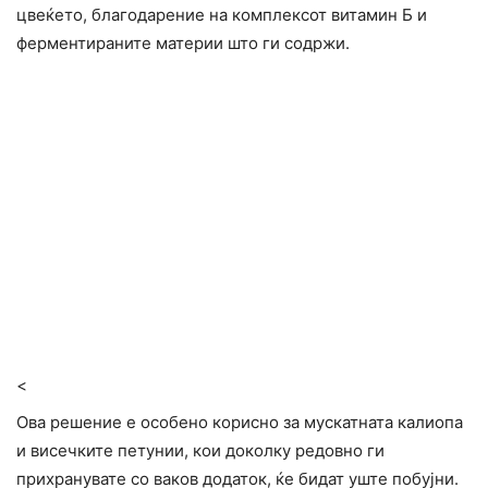
цвеќето, благодарение на комплексот витамин Б и
ферментираните материи што ги содржи.
<
Ова решение е особено корисно за мускатната калиопа
и висечките петунии, кои доколку редовно ги
прихранувате со ваков додаток, ќе бидат уште побујни.