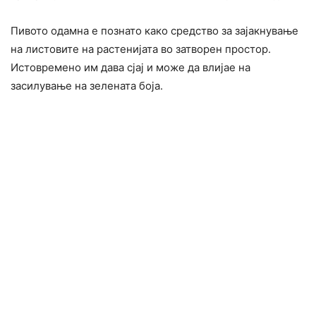
Пивото одамна е познато како средство за зајакнување
на листовите на растенијата во затворен простор.
Истовремено им дава сјај и може да влијае на
засилување на зелената боја.