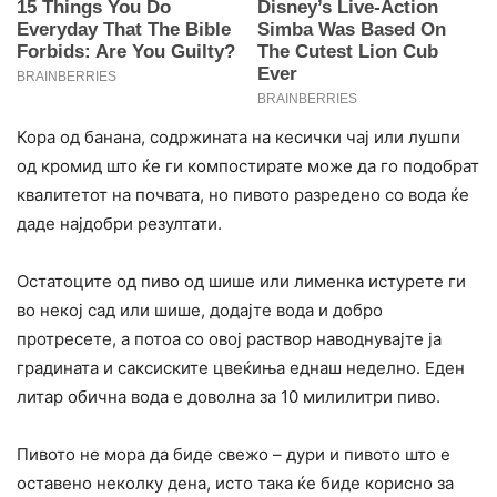
Кора од банана, содржината на кесички чај или лушпи
од кромид што ќе ги компостирате може да го подобрат
квалитетот на почвата, но пивото разредено со вода ќе
даде најдобри резултати.
Остатоците од пиво од шише или лименка истурете ги
во некој сад или шише, додајте вода и добро
протресете, а потоа со овој раствор наводнувајте ја
градината и саксиските цвеќиња еднаш неделно. Еден
литар обична вода е доволна за 10 милилитри пиво.
Пивото не мора да биде свежо – дури и пивото што е
оставено неколку дена, исто така ќе биде корисно за