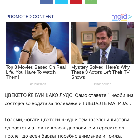
ЦВЕЌЕТО ЌЕ БУИ КАКО ЛУДО: Само ставете 1 необична
состојка во водата за полевање и ГЛЕДАЈТЕ МАГИЈА…
Големи, богати цветови и бујни темнозелени листови
од растенија кои ги красат дворовите и терасите од
пролет до есен бараат посебно внимание и грижа.