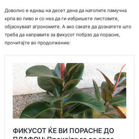
Доволно е еднаш на десет дена да натопите памучна
крпа во пиво и со неа да ги избришете листовите,
објаснуваат агрономите. А ако сакате да дознатете што
треба да направите за фикусот побрзо да порасне,
прочитајте во продолжение: