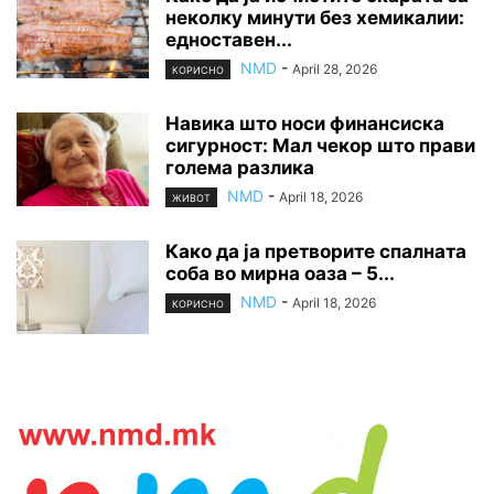
неколку минути без хемикалии:
едноставен...
NMD
-
April 28, 2026
КОРИСНО
Навика што носи финансиска
сигурност: Мал чекор што прави
голема разлика
NMD
-
April 18, 2026
ЖИВОТ
Како да ја претворите спалната
соба во мирна оаза – 5...
NMD
-
April 18, 2026
КОРИСНО