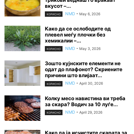
трикови веднаш го враќаат
вкусот –...
NMD
-
May 6, 2026
КОРИСНО
Како да се ослободите од
плевел меѓу плочки без
хемикалии –...
NMD
-
May 3, 2026
КОРИСНО
Зошто кујнските елементи не
одат до плафонот? Скриените
причини што влијаат...
NMD
-
April 30, 2026
КОРИСНО
Колку месо навистина ви треба
за скара? Водич за 10 луѓе...
NMD
-
April 29, 2026
КОРИСНО
Како да ја исчистите скарата за