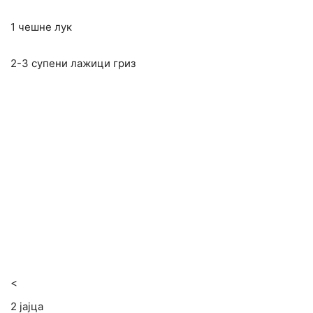
1 чешне лук
2-3 супени лажици гриз
<
2 јајца