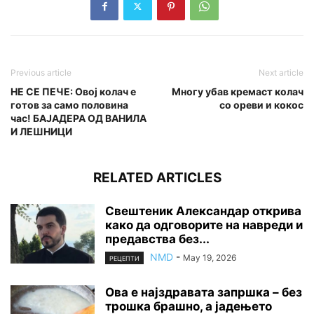
Previous article
Next article
НЕ СЕ ПЕЧЕ: Овој колач е
Многу убав кремаст колач
готов за само половина
со ореви и кокос
час! БАЈАДЕРА ОД ВАНИЛА
И ЛЕШНИЦИ
RELATED ARTICLES
Свештеник Александар открива
како да одговорите на навреди и
предавства без...
NMD
-
May 19, 2026
РЕЦЕПТИ
Ова е најздравата запршка – без
трошка брашно, а јадењето