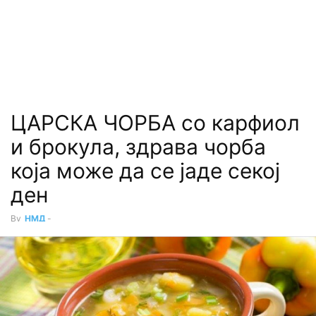
ЦАРСКА ЧОРБА со карфиол
и брокула, здрава чорба
која може да се јаде секој
ден
By
НМД
-