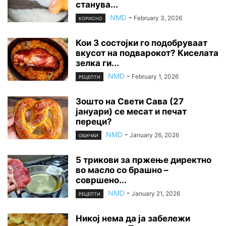
станува...
NMD
-
February 3, 2026
КОРИСНО
Кои 3 состојки го подобруваат
вкусот на подварокот? Киселата
зелка ги...
NMD
-
February 1, 2026
РЕЦЕПТИ
Зошто на Свети Сава (27
јануари) се месат и печат
переци?
NMD
-
January 26, 2026
ОБИЧАИ
5 трикови за пржење директно
во масло со брашно –
совршено...
NMD
-
January 21, 2026
РЕЦЕПТИ
Никој нема да ја забележи