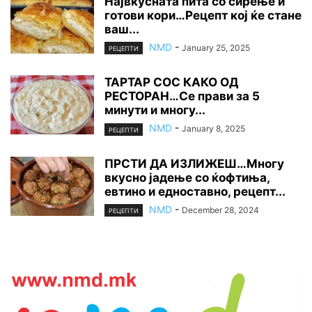
Највкусната пита со сирење и
готови кори…Рецепт кој ќе стане
ваш...
NMD
-
January 25, 2025
РЕЦЕПТИ
ТАРТАР СОС КАКО ОД
РЕСТОРАН…Се прави за 5
минути и многу...
NMD
-
January 8, 2025
РЕЦЕПТИ
ПРСТИ ДА ИЗЛИЖЕШ…Многу
вкусно јадење со ќофтиња,
евтино и едноставно, рецепт...
NMD
-
December 28, 2024
РЕЦЕПТИ