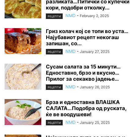
разликата…Питички со купечки
кори, подобри отколку...
NMD
-
February 2, 2025
РЕЦЕПТИ
Гриз колач кој се топи во уста…
Најубавиот рецепт некогаш
запишан, со...
NMD
-
January 27, 2025
РЕЦЕПТИ
Сусам салата за 15 минути…
Едноставно, брзо и вкусно…
Прилог за секакво јадење…
NMD
-
January 26, 2025
РЕЦЕПТИ
Брза и едноставна ВЛАШКА
САЛАТА…Подобра од руската,
ќе ве воодушеви!
NMD
-
January 25, 2025
РЕЦЕПТИ