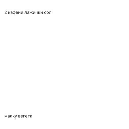
2 кафени лажички сол
малку вегета