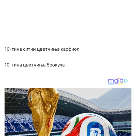
10-тина ситни цветчиња карфиол
10-тина цветчиња брокула