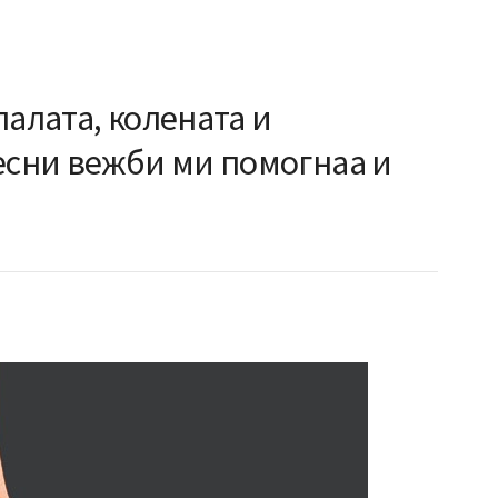
палата, колената и
есни вежби ми помогнаа и