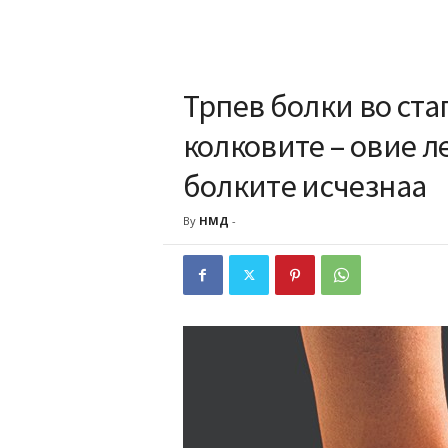
Трпев болки во ста
колковите – овие л
болките исчезнаа
By
НМД
-