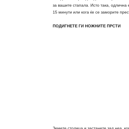
за вашите стапала. Исто така, одлична
15 минути или кога ќе се заморите прес
ПОДИГНЕТЕ ГИ НОЖНИТЕ ПРСТИ
Земете столица и застанете зад неа, ко