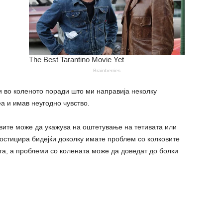
и во коленото поради што ми направија неколку
а и имав неугодно чувство.
овите може да укажува на оштетување на тетивата или
ностицира бидејќи доколку имате проблем со колковите
та, а проблеми со колената може да доведат до болки