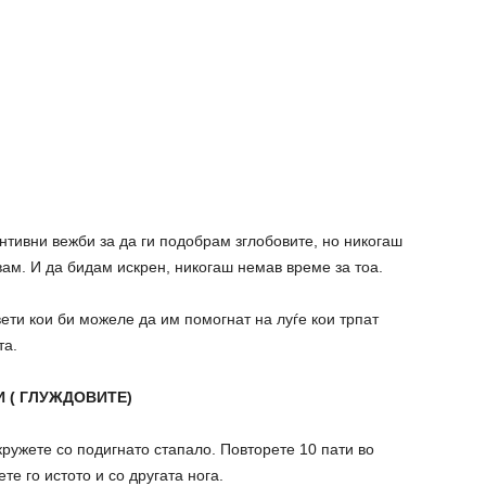
тивни вежби за да ги подобрам зглобовите, но никогаш
вам. И да бидам искрен, никогаш немав време за тоа.
ети кои би можеле да им помогнат на луѓе кои трпат
та.
 ( ГЛУЖДОВИТЕ)
кружете со подигнато стапало. Повторете 10 пати во
те го истото и со другата нога.