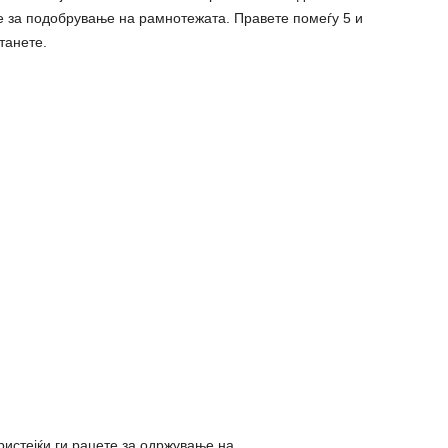
 е за подобрување на рамнотежата. Правете помеѓу 5 и
танете.
ристејќи ги рацете за одржување на