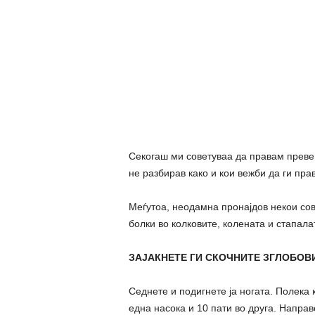
Секогаш ми советуваа да правам превен
не разбирав како и кои вежби да ги пра
Меѓутоа, неодамна пронајдов некои сов
болки во колковите, колената и стапала
ЗАЈАКНЕТЕ ГИ СКОЧНИТЕ ЗГЛОБОВИ
Седнете и подигнете ја ногата. Полека 
една насока и 10 пати во друга. Направе