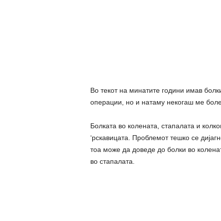
Во текот на минатите години имав болк
операции, но и натаму некогаш ме боле
Болката во колената, стапалата и колк
‘рскавицата. Проблемот тешко се дијаг
тоа може да доведе до болки во колена
во стапалата.