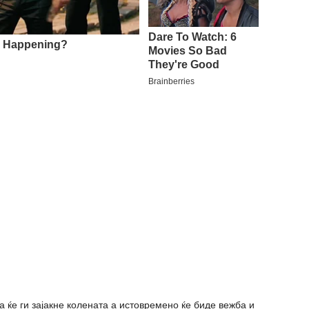
а ќе ги зајакне колената а истовремено ќе биде вежба и