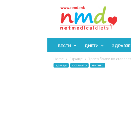
Н
М
Д
ВЕСТИ
ДИЕТИ
ЗДРАВЈЕ
Home
Здравје
Трпев болки во стапалат
ЗДРАВЈЕ
ОСТАНАТО
ФИТНЕС