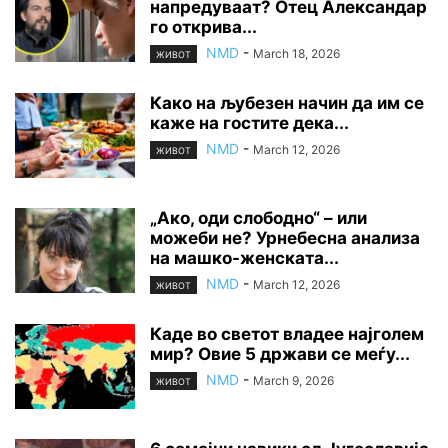
напредуваат? Отец Александар
го открива...
NMD
-
March 18, 2026
ЖИВОТ
Како на љубезен начин да им се
каже на гостите дека...
NMD
-
March 12, 2026
ЖИВОТ
„Ако, оди слободно“ – или
можеби не? Урнебесна анализа
на машко-женската...
NMD
-
March 12, 2026
ЖИВОТ
Каде во светот владее најголем
мир? Овие 5 држави се меѓу...
NMD
-
March 9, 2026
ЖИВОТ