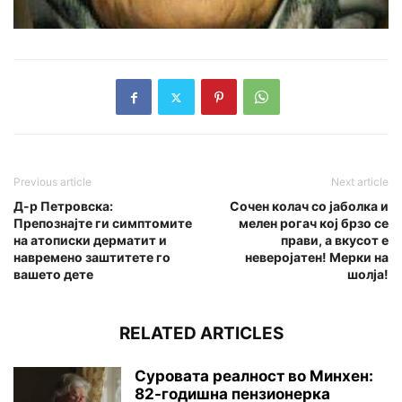
Previous article
Next article
Д-р Петровска:
Сочен колач со јаболка и
Препознајте ги симптомите
мелен рогач кој брзо се
на атописки дерматит и
прави, а вкусот е
навремено заштитете го
неверојатен! Мерки на
вашето дете
шолја!
RELATED ARTICLES
Суровата реалност во Минхен:
82-годишна пензионерка