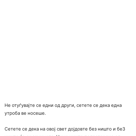
Не отуѓувајте се едни од други, сетете се дека една
утроба ве носеше.
Сетете се дека на овој свет дојдовте без ништо и беЗ