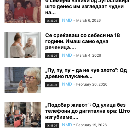
6 семејни навики од Југославија
што денес им изгледаат чудни
на...
NMD
-
March 6, 2026
ЖИВОТ
Се среќаваш со себеси на 18
години. Имаш само една
реченица....
NMD
-
March 4, 2026
ЖИВОТ
„Пу, пу, пу – да не чуе злото“: Од
древно плукање...
NMD
-
February 20, 2026
ЖИВОТ
„Подобар живот“: Од улица без
телефони до дигитална ера: Што
изгубивме,...
NMD
-
February 19, 2026
ЖИВОТ