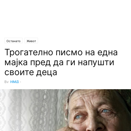
Останато
Живот
Трогателно писмо на една
мајка пред да ги напушти
своите деца
By
НМД
-