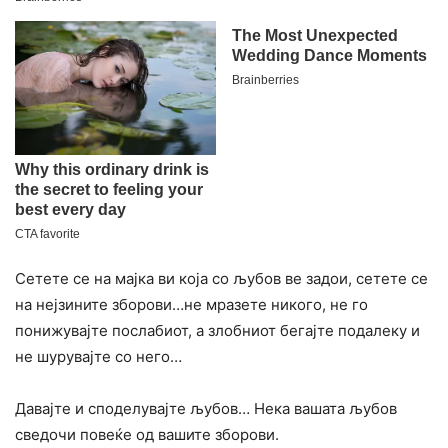
Сетете се на мајка ви која со љубов ве задои, сетете се
на нејзините зборови…не мразете никого, не го
понижувајте послабиот, а злобниот бегајте подалеку и
не шурувајте со него…
Давајте и споделувајте љубов… Нека вашата љубов
сведочи повеќе од вашите зборови.