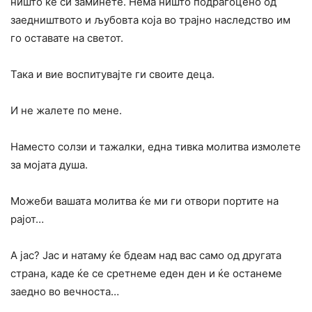
ништо ќе си заминете. Нема ништо подрагоцено од
заедништвото и љубовта која во трајно наследство им
го оставате на светот.
Така и вие воспитувајте ги своите деца.
И не жалете по мене.
Наместо солзи и тажалки, една тивка молитва измолете
за мојата душа.
Можеби вашата молитва ќе ми ги отвори портите на
рајот…
А јас? Јас и натаму ќе бдеам над вас само од другата
страна, каде ќе се сретнеме еден ден и ќе останеме
заедно во вечноста…