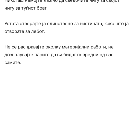
Никогаш немојте лажно да сведочите ниту за својот,
ниту за туѓиот брат.
Устата отворајте ја единствено за вистината, како што ја
отворате за лебот.
Не се расправајте околку материјални работи, не
дозволувајте парите да ви бидат повредни од вас
самите.