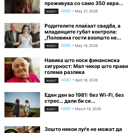
преживува со само 350 евра...
NMD
-
May 27, 2026
ЖИВОТ
Родителите плаќаат свадба, а
младенците губат контрола:
„Половина гости воопшто не...
NMD
-
May 19, 2026
ЖИВОТ
Навика што носи финансиска
сигурност: Мал чекор што прави
голема разлика
NMD
-
April 18, 2026
ЖИВОТ
Еден ден во 1981: без Wi-Fi, без
стрес… дали би се...
NMD
-
March 19, 2026
ЖИВОТ
Зошто некои луѓе не можат да