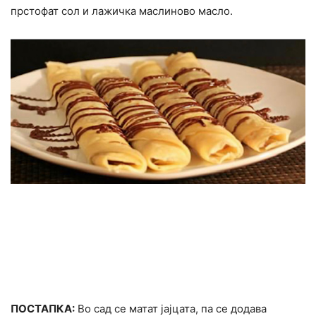
прстофат сол и лажичка маслиново масло.
ПОСТАПКА:
Во сад се матат јајцата, па се додава