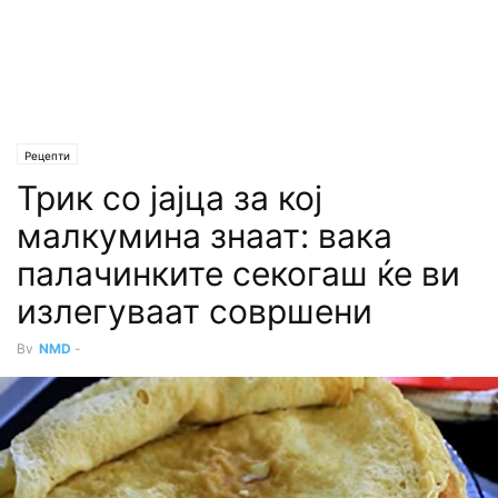
Рецепти
Трик со јајца за кој
малкумина знаат: вака
палачинките секогаш ќе ви
излегуваат совршени
By
NMD
-