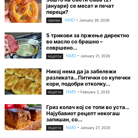
јануари) се месат и печат
переци?
NMD
-
January 26, 2026
ОБИЧАИ
5 трикови за пржење директно
во масло со брашно –
совршено...
NMD
-
January 21, 2026
РЕЦЕПТИ
Никој нема да ја забележи
разликата…Питички со купечки
кори, подобри отколку...
NMD
-
February 2, 2025
РЕЦЕПТИ
Гриз колач кој се топи во уста…
Најубавиот рецепт некогаш
запишан, со...
NMD
-
January 27, 2025
РЕЦЕПТИ