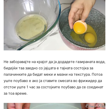
Не заборавајте на крајот да ја додадете газираната вода,
бидејќи таа заедно со јајцата е тајната состојка за
палачинките да бидат меки и мазни на текстура. Потоа
уште поубаво е ако ја ставите смесата во фрижидер да
отстои уште 1 час за состојките поубаво да се соединат
за тоа време.