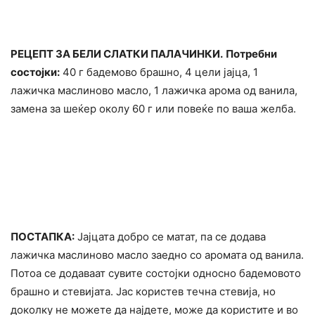
РЕЦЕПТ ЗА БЕЛИ СЛАТКИ ПАЛАЧИНКИ.
Потребни
состојки:
40 г бадемово брашно, 4 цели јајца, 1
лажичка маслиново масло, 1 лажичка арома од ванила,
замена за шеќер околу 60 г или повеќе по ваша желба.
ПОСТАПКА:
Јајцата добро се матат, па се додава
лажичка маслиново масло заедно со аромата од ванила.
Потоа се додаваат сувите состојки односно бадемовото
брашно и стевијата. Јас користев течна стевија, но
доколку не можете да најдете, може да користите и во