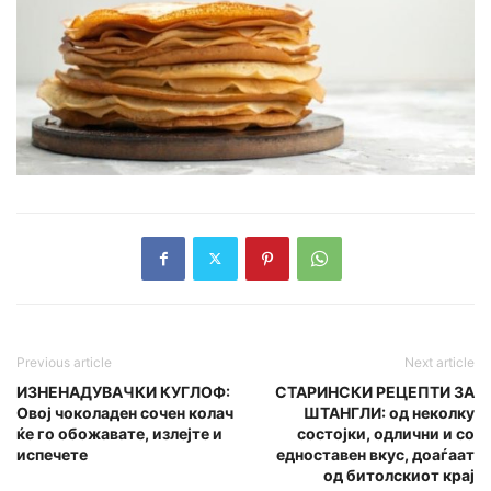
Previous article
Next article
ИЗНЕНАДУВАЧКИ КУГЛОФ:
СТАРИНСКИ РЕЦЕПТИ ЗА
Овој чоколаден сочен колач
ШТАНГЛИ: од неколку
ќе го обожавате, излејте и
состојки, одлични и со
испечете
едноставен вкус, доаѓаат
од битолскиот крај