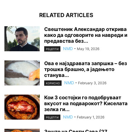
RELATED ARTICLES
Свештеник Александар открива
како да одговорите на навреди и
предавства без...
NMD
-
May 19, 2026
РЕЦЕПТИ
Ова е најздравата запршка – без
трошка брашно, а јадењето
станува...
NMD
-
February 3, 2026
КОРИСНО
Кои 3 состојки го подобруваат
вкусот на подварокот? Киселата
зелка ги...
NMD
-
February 1, 2026
РЕЦЕПТИ
Зошто на Свети Сава (27