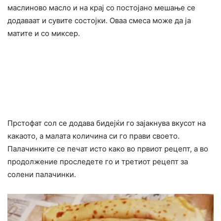
маслиново масло и на крај со постојано мешање се
додаваат и сувите состојки. Оваа смеса може да ја
матите и со миксер.
Прстофат сол се додава бидејќи го зајакнува вкусот на
какаото, а малата количина си го прави своето.
Палачинките се печат исто како во првиот рецепт, а во
продолжение проследете го и третиот рецепт за
солени палачинки.