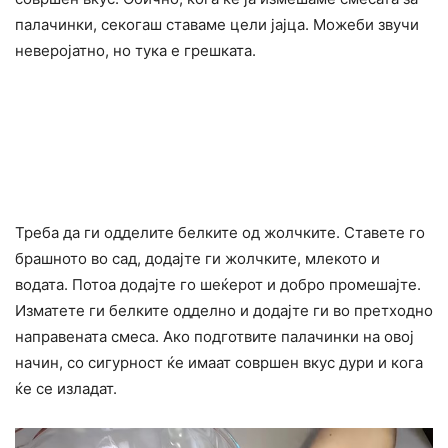
палачинки, секогаш ставаме цели јајца. Можеби звучи
неверојатно, но тука е грешката.
Треба да ги одделите белките од жолчките. Ставете го
брашното во сад, додајте ги жолчките, млекото и
водата. Потоа додајте го шеќерот и добро промешајте.
Изматете ги белките одделно и додајте ги во претходно
направената смеса. Ако подготвите палачинки на овој
начин, со сигурност ќе имаат совршен вкус дури и кога
ќе се изладат.