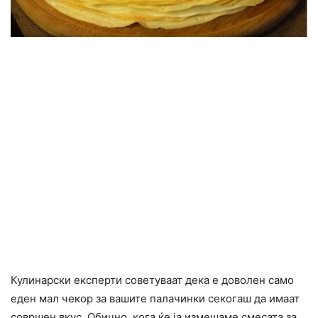
Кулинарски експерти советуваат дека е доволен само
еден мал чекор за вашите палачинки секогаш да имаат
совршен вкус. Обично, кога ќе ја измешаме смесата за