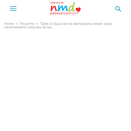
Home
Рецепти
Трик со јајца за кој малкумина знаат: вака
палачинките секогаш ќе ви...