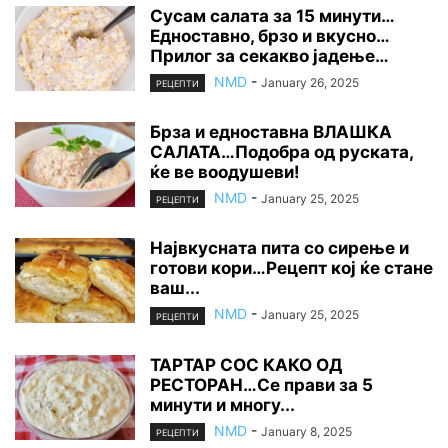
Сусам салата за 15 минути…
Едноставно, брзо и вкусно…
Прилог за секакво јадење…
NMD
-
January 26, 2025
РЕЦЕПТИ
Брза и едноставна ВЛАШКА
САЛАТА…Подобра од руската,
ќе ве воодушеви!
NMD
-
January 25, 2025
РЕЦЕПТИ
Највкусната пита со сирење и
готови кори…Рецепт кој ќе стане
ваш...
NMD
-
January 25, 2025
РЕЦЕПТИ
ТАРТАР СОС КАКО ОД
РЕСТОРАН…Се прави за 5
минути и многу...
NMD
-
January 8, 2025
РЕЦЕПТИ