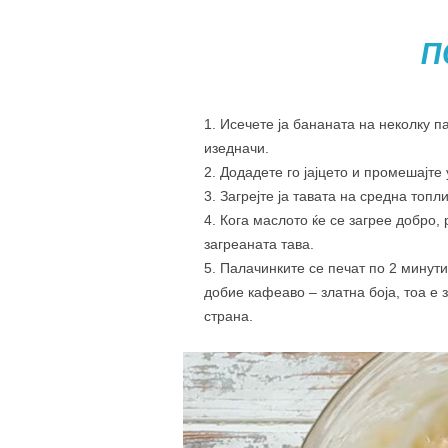
П
Исечете ја бананата на неколку п
изедначи.
Додадете го јајцето и промешајте
Загрејте ја тавата на средна топл
Кога маслото ќе се загрее добро,
загреаната тава.
Палачинките се печат по 2 минути
добие кафеаво – златна боја, тоа е 
страна.