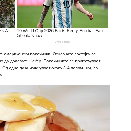
те американски палачинки. Основната состојка во
но да додавате шеќер. Палачинките се приготвуваат
. Од една доза излегуваат околу 3-4 палачинки, па
а.