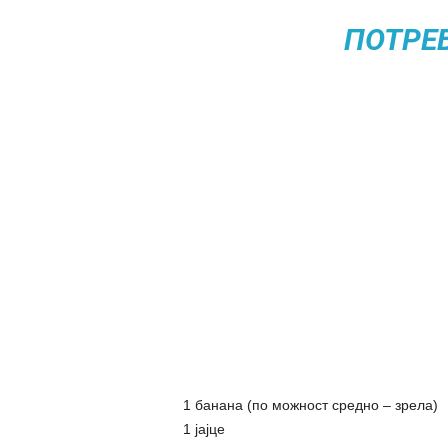
ПОТРЕ
1 банана (по можност средно – зрела)
1 јајце