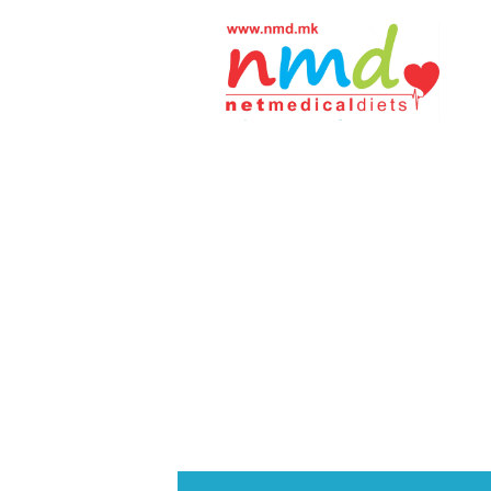
Н
М
Д