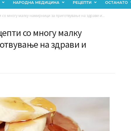
НАРОДНА МЕДИЦИНА
РЕЦЕПТИ
ОСТАНАТО
 со многу малку намирници за приготвување на здрави и...
епти со многу малку
отвување на здрави и