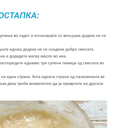
ОСТАПКА:
арчиња во садот и испасирајте со виљушка додека не се
 уште еднаш додека не се соедини добро смесата.
ина и додадете малку масло во неа.
 распоредете еднакво три супени лажици од смесата во
 на една страна. Кога едната страна од палачинката ќе
знак дека треба внимателно да ја превртите на другата