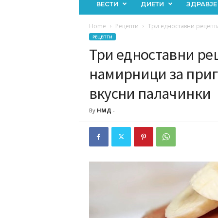
ВЕСТИ
ДИЕТИ
ЗДРАВЈЕ
Home
Рецепти
Три едноставни рецепти
РЕЦЕПТИ
Три едноставни рец
намирници за приг
вкусни палачинки
By
НМД
-