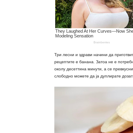
Три лесни и здрави начини да приготви
рецептите е банана. Затоа не е потреб
околу десеттина минути, а се превкусни
слободно можете да ја дуплирате дозат