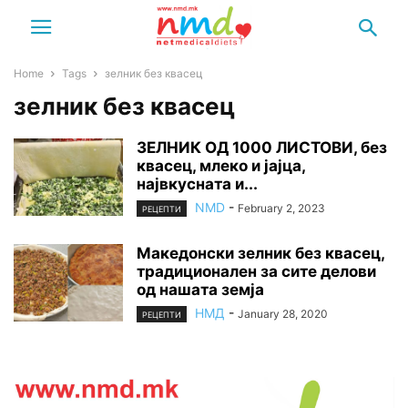
Home
Tags
зелник без квасец
зелник без квасец
ЗЕЛНИК ОД 1000 ЛИСТОВИ, без
квасец, млеко и јајца,
највкусната и...
NMD
-
February 2, 2023
РЕЦЕПТИ
Македонски зелник без квасец,
традиционален за сите делови
од нашата земја
НМД
-
January 28, 2020
РЕЦЕПТИ