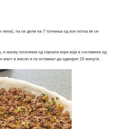
е лепи), па се дели на 7 топчиња од кои потоа ќе се
а, е малку поголема од горната кора која е составена од
о маст и масло и се оставаат да одморат 15 минути.