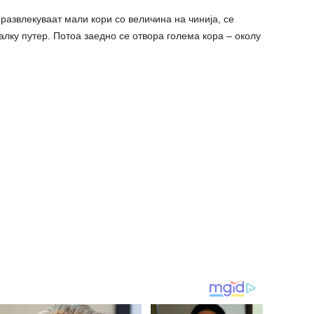
развлекуваат мали кори со величина на чинија, се
алку путер. Потоа заедно се отвора голема кора – околу