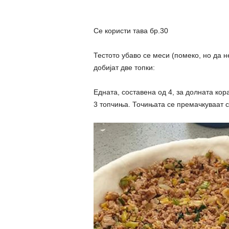
Се користи тава бр.30
Тестото убаво се меси (помеко, но да н
добијат две топки:
Едната, составена од 4, за долната кор
3 топчиња. Точињата се премачкуваат с