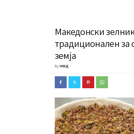
Македонски зелник 
традиционален за 
земја
By
НМД
-