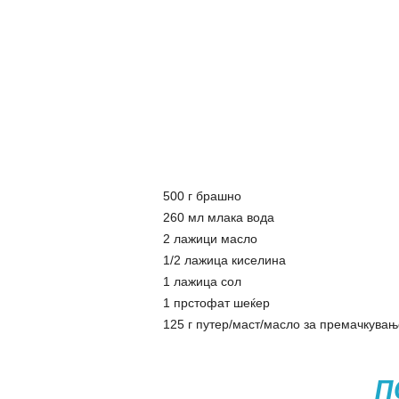
500 г брашно
260 мл млака вода
2 лажици масло
1/2 лажица киселина
1 лажица сол
1 прстофат шеќер
125 г путер/маст/масло за премачкувањ
П