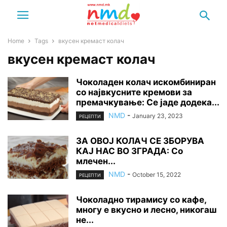
Home
Tags
вкусен кремаст колач
вкусен кремаст колач
Чоколаден колач искомбиниран
со највкусните кремови за
премачкување: Се јаде додека...
NMD
-
January 23, 2023
РЕЦЕПТИ
ЗА ОВОЈ КОЛАЧ СЕ ЗБОРУВА
КАЈ НАС ВО ЗГРАДА: Со
млечен...
NMD
-
October 15, 2022
РЕЦЕПТИ
Чоколадно тирамису со кафе,
многу е вкусно и лесно, никогаш
не...