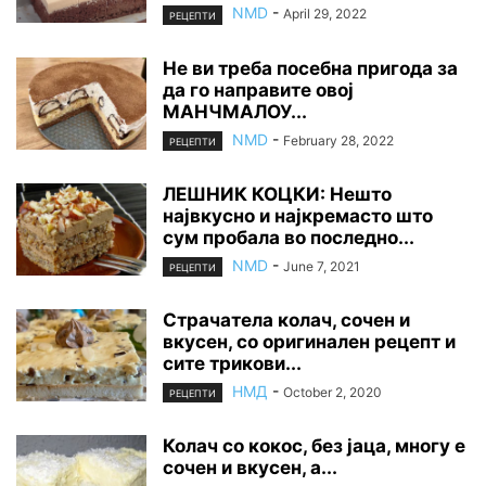
NMD
-
April 29, 2022
РЕЦЕПТИ
Не ви треба посебна пригода за
да го направите овој
МАНЧМАЛОУ...
NMD
-
February 28, 2022
РЕЦЕПТИ
ЛЕШНИК КОЦКИ: Нешто
највкусно и најкремасто што
сум пробала во последно...
NMD
-
June 7, 2021
РЕЦЕПТИ
Страчатела колач, сочен и
вкусен, со оригинален рецепт и
сите трикови...
НМД
-
October 2, 2020
РЕЦЕПТИ
Колач со кокос, без јаца, многу е
сочен и вкусен, а...