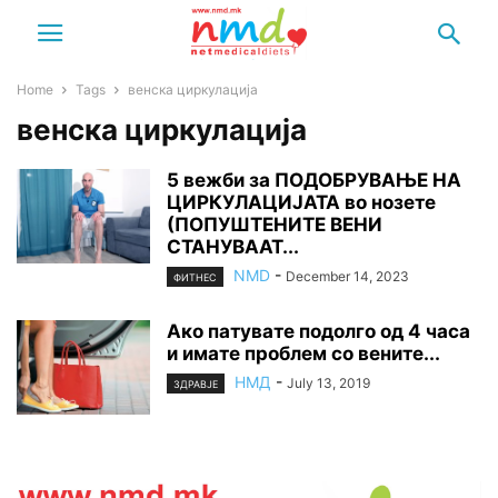
Home
Tags
венска циркулација
венска циркулација
5 вежби за ПОДОБРУВАЊЕ НА
ЦИРКУЛАЦИЈАТА во нозете
(ПОПУШТЕНИТЕ ВЕНИ
СТАНУВААТ...
NMD
-
December 14, 2023
ФИТНЕС
Ако патувате подолго од 4 часа
и имате проблем со вените...
НМД
-
July 13, 2019
ЗДРАВЈЕ