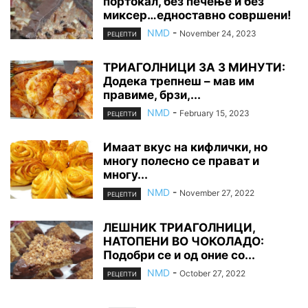
портокал, без печење и без
миксер…едноставно совршени!
NMD
-
November 24, 2023
РЕЦЕПТИ
ТРИАГОЛНИЦИ ЗА 3 МИНУТИ:
Додека трепнеш – мав им
правиме, брзи,...
NMD
-
February 15, 2023
РЕЦЕПТИ
Имаат вкус на кифлички, но
многу полесно се прават и
многу...
NMD
-
November 27, 2022
РЕЦЕПТИ
ЛЕШНИК ТРИАГОЛНИЦИ,
НАТОПЕНИ ВО ЧОКОЛАДО:
Подобри се и од оние со...
NMD
-
October 27, 2022
РЕЦЕПТИ