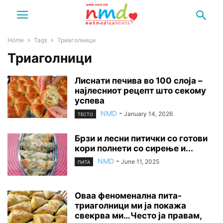
Home
Tags
Триаголници
Триаголници
Лиснати печива во 100 слоја –
најлесниот рецепт што секому
успева
NMD
-
January 14, 2026
ТЕСТО
Брзи и лесни питички со готови
кори полнети со сирење и...
NMD
-
June 11, 2025
ПИТА
Оваа феноменална пита-
триаголници ми ја покажа
свекрва ми…Често ја правам,