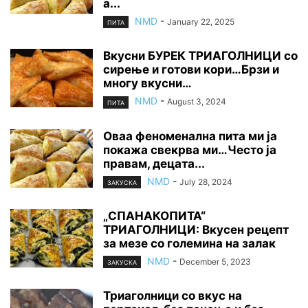
а...
NMD
-
January 22, 2025
ПИТА
Вкусни БУРЕК ТРИАГОЛНИЦИ со
сирење и готови кори…Брзи и
многу вкусни…
NMD
-
August 3, 2024
ПИТА
Оваа феноменална пита ми ја
покажа свекрва ми…Често ја
правам, децата...
NMD
-
July 28, 2024
ЗАКУСКА
„СПАНАКОПИТА“
ТРИАГОЛНИЦИ: Вкусен рецепт
за мезе со големина на залак
NMD
-
December 5, 2023
ЗАКУСКА
Триаголници со вкус на