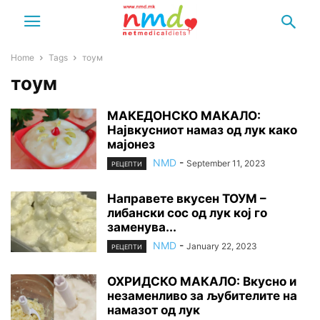
Home
Tags
тоум
тоум
МАКЕДОНСКО МАКАЛО:
Највкусниот намаз од лук како
мајонез
NMD
-
September 11, 2023
РЕЦЕПТИ
Направете вкусен ТОУМ –
либански сос од лук кој го
заменува...
NMD
-
January 22, 2023
РЕЦЕПТИ
ОХРИДСКО МАКАЛО: Вкусно и
незаменливо за љубителите на
намазот од лук