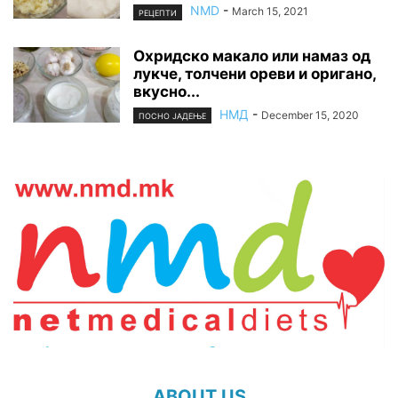
NMD
-
March 15, 2021
РЕЦЕПТИ
Охридско макало или намаз од
лукче, толчени ореви и оригано,
вкусно...
НМД
-
December 15, 2020
ПОСНО ЈАДЕЊЕ
ABOUT US