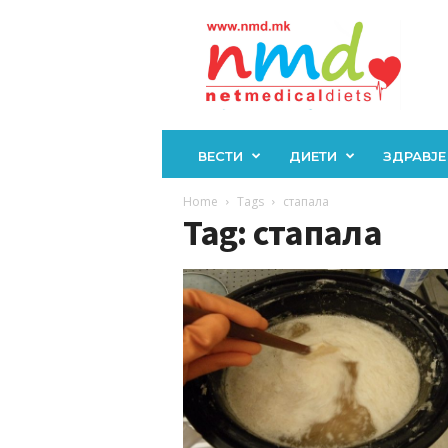
Н
М
Д
ВЕСТИ
ДИЕТИ
ЗДРАВЈЕ
Home
Tags
стапала
Tag: стапала