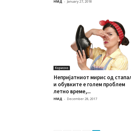
НМД
-
January 27, 2018
Корисно
Непријатниот мирис од стапа
и обувките е голем проблем
летно време,...
НМД
-
December 28, 2017