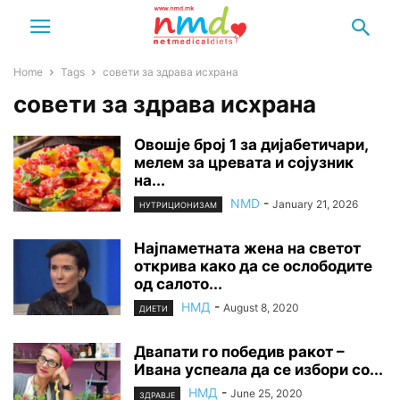
Home
Tags
совети за здрава исхрана
совети за здрава исхрана
Овошје број 1 за дијабетичари,
мелем за цревата и сојузник
на...
NMD
-
January 21, 2026
НУТРИЦИОНИЗАМ
Најпаметната жена на светот
открива како да се ослободите
од салото...
НМД
-
August 8, 2020
ДИЕТИ
Двапати го победив ракот –
Ивана успеала да се избори со...
НМД
-
June 25, 2020
ЗДРАВЈЕ