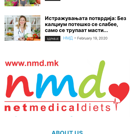
Истражувањата потврдија: Без
калциум потешко се слабее,
само се трупаат масти...
НМД
-
February 19, 2020
ЗДРАВЈЕ
ABOUT US