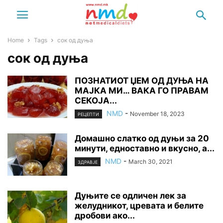
Home
Tags
сок од дуња
сок од дуња
ПОЗНАТИОТ ЏЕМ ОД ДУЊА НА
МАЈКА МИ… ВАКА ГО ПРАВАМ
СЕКОЈА...
NMD
-
November 18, 2023
РЕЦЕПТИ
Домашно слатко од дуњи за 20
минути, едноставно и вкусно, а...
NMD
-
March 30, 2021
ЗДРАВЈЕ
Дуњите се одличен лек за
желудникот, цревата и белите
дробови ако...