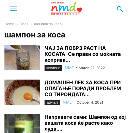
Home
Tags
шампон за коса
шампон за коса
ЧАЈ ЗА ПОБРЗ РАСТ НА
КОСАТА: Се прави со моќната
коприва...
NMD
-
March 22, 2022
КОРИСНО
ДОМАШЕН ЛЕК ЗА КОСА ПРИ
ОПАЃАЊЕ ПОРАДИ ПРОБЛЕМ
СО ТИРОИДАТА...
NMD
-
October 4, 2021
ЗДРАВЈЕ
Направете сами: Шампон од кој
вашата коса ќе расте како
луда,...