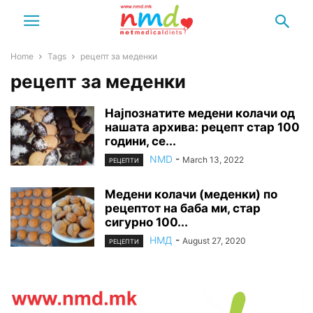
Home
Tags
рецепт за меденки
рецепт за меденки
Најпознатите медени колачи од
нашата архива: рецепт стар 100
години, се...
NMD
-
March 13, 2022
РЕЦЕПТИ
Медени колачи (меденки) по
рецептот на баба ми, стар
сигурно 100...
НМД
-
August 27, 2020
РЕЦЕПТИ