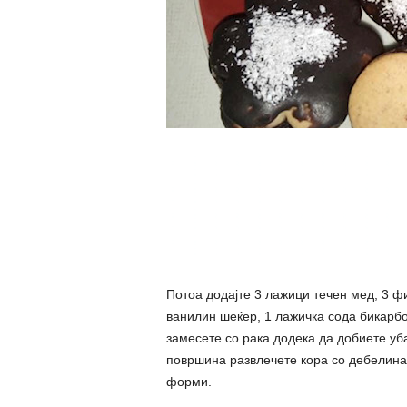
Потоа додајте 3 лажици течен мед, 3 ф
ванилин шеќер, 1 лажичка сода бикарбо
замесете со рака додека да добиете уб
површина развлечете кора со дебелина
форми.