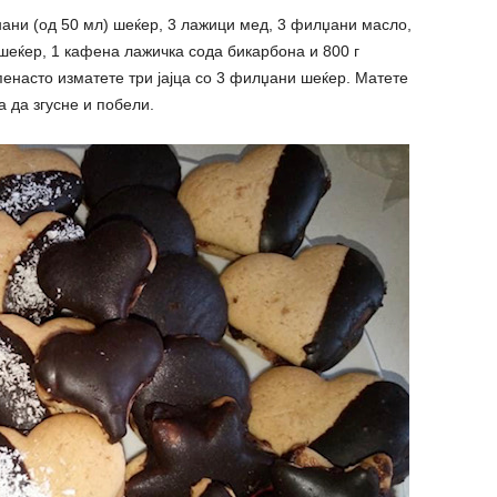
џани (од 50 мл) шеќер, 3 лажици мед, 3 филџани масло,
 шеќер, 1 кафена лажичка сода бикарбона и 800 г
енасто изматете три јајца со 3 филџани шеќер. Матете
 да згусне и побели.