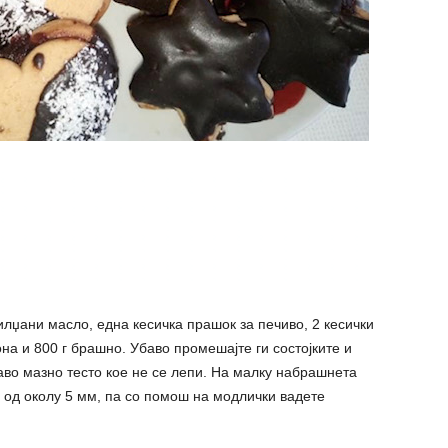
илџани масло, една кесичка прашок за печиво, 2 кесички
на и 800 г брашно. Убаво промешајте ги состојките и
аво мазно тесто кое не се лепи. На малку набрашнета
 од околу 5 мм, па со помош на модлички вадете