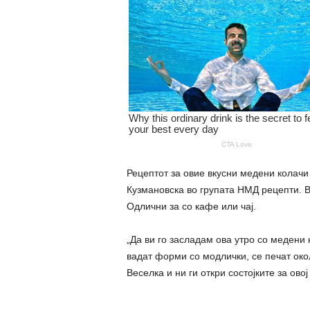
Рецептот за овие вкусни медени колачи
Кузмановска во групата НМД рецепти. Вк
Одлични за со кафе или чај.
„Да ви го засладам ова утро со медени 
вадат форми со модлички, се печат око
Веселка и ни ги откри состојките за овој