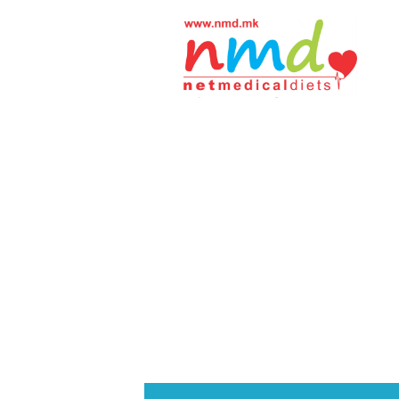
Н
М
Д