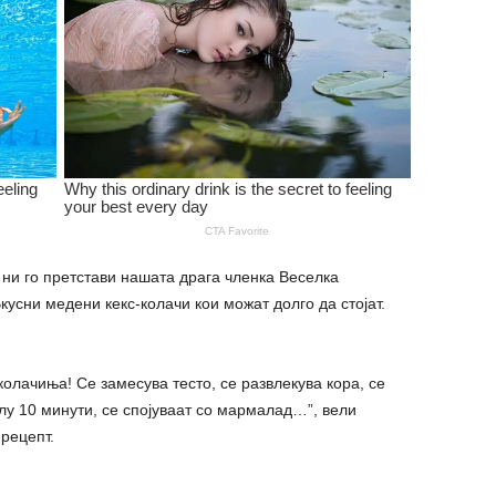
 ни го претстави нашата драга членка Веселка
усни медени кекс-колачи кои можат долго да стојат.
колачиња! Се замесува тесто, се развлекува кора, се
лу 10 минути, се спојуваат со мармалад…”, вели
 рецепт.