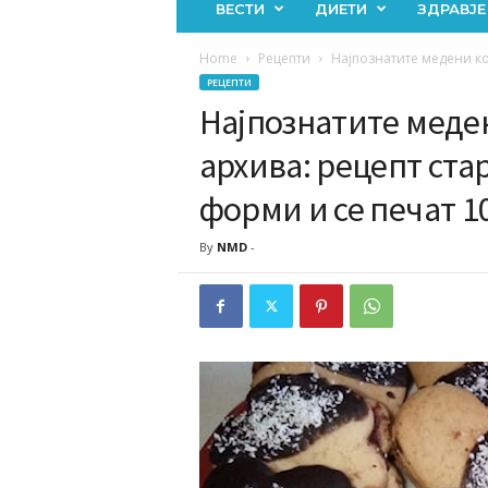
ВЕСТИ
ДИЕТИ
ЗДРАВЈЕ
Home
Рецепти
Најпознатите медени кол
РЕЦЕПТИ
Најпознатите меде
архива: рецепт стар
форми и се печат 1
By
NMD
-