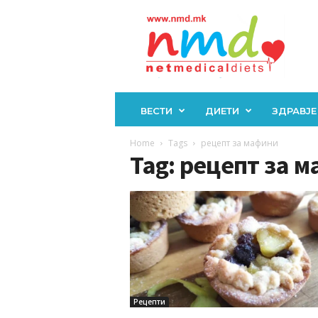
Н
М
Д
ВЕСТИ
ДИЕТИ
ЗДРАВЈЕ
Home
Tags
рецепт за мафини
Tag: рецепт за 
Рецепти