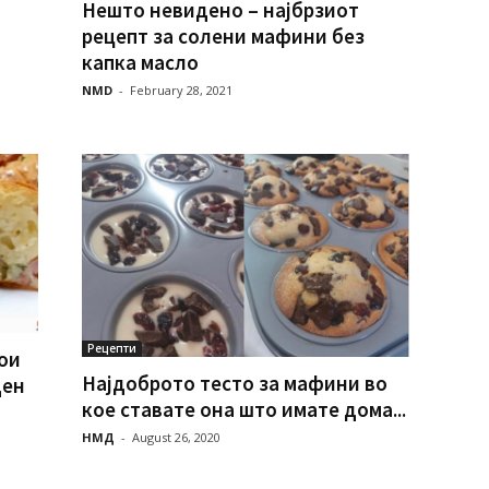
Нешто невидено – најбрзиот
рецепт за солени мафини без
капка масло
NMD
-
February 28, 2021
Рецепти
ои
Најдоброто тесто за мафини во
ден
кое ставате она што имате дома...
НМД
-
August 26, 2020