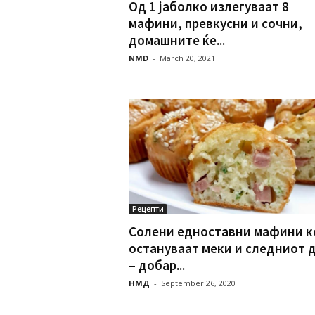
Од 1 јаболко излегуваат 8
мафини, превкусни и сочни,
домашните ќе...
NMD
-
March 20, 2021
Рецепти
Солени едноставни мафини к
остануваат меки и следниот 
– добар...
НМД
-
September 26, 2020