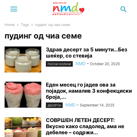
Home
Tags
пудинг од чиа семе
пудинг од чиа семе
Здрав десерт за 5 минути…Без
шеќер, со стевија
NMD
-
October 20, 2025
ПОСНИ КОЛАЧИ
Еден месец го јадев ова за
појадок, намалив 3 конфекциски
броја,...
NMD
-
September 14, 2025
ДЕСЕРТИ
СОВРШЕН ЛЕТЕН ДЕСЕРТ:
Вкусно како сладолед, ама не
дебелее – содржи...