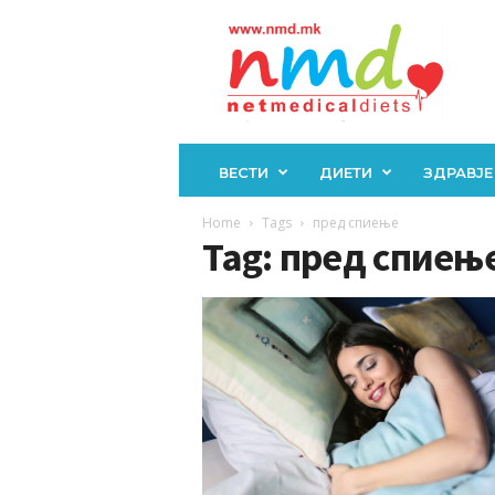
Н
М
Д
ВЕСТИ
ДИЕТИ
ЗДРАВЈЕ
Home
Tags
пред спиење
Tag: пред спиењ