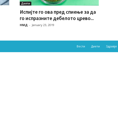
Диети
Испијте го ова пред спиење за да
го испразните дебелото црево...
НМД
-
January 23, 2019
Вести
Диети
Здравје