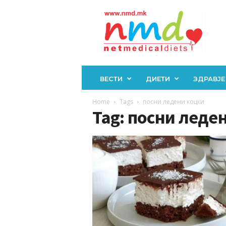
Н
М
Д
ВЕСТИ
ДИЕТИ
ЗДРАВЈЕ
Home
Tags
посни ледени коцки
Tag: посни леде