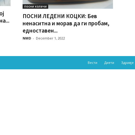
посни колачи
ој
ПОСНИ ЛЕДЕНИ КОЦКИ: Бев
а...
ненаситна и морав да ги пробам,
едноставен...
NMD
-
December 1, 2022
Вести
Диети
Здравје