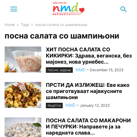
Home
Tags
посна салата со шампињони
посна салата со шампињони
ХИТ ПОСНА САЛАТА СО
КИКИРКИ: Здрава, веганска, без
мајонез, нова урнебес...
NMD
-
December 15, 2023
ПОСНО ЈАДЕЊЕ
ПРСТИ ДА ИЗЛИЖЕШ: Еве како
се приготвуваат највкусните
шампињони
NMD
-
January 12, 2023
РЕЦЕПТИ
ПОСНА САЛАТА СО МАКАРОНИ
И ПЕЧУРКИ: Направете ја за
наредната слава...