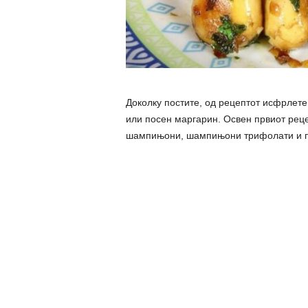
Доколку постите, од рецептот исфрлете
или посен маргарин. Освен првиот рецеп
шампињони, шампињони трифолати и по