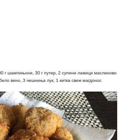
00 г шампињони, 30 г путер, 2 супени лажици маслиново
бело вино, 3 чешниња лук, 1 китка свеж магдонос