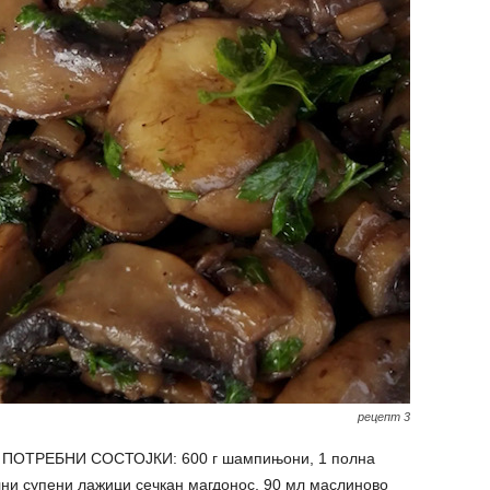
рецепт 3
 ПОТРЕБНИ СОСТОЈКИ: 600 г шампињони, 1 полна
лни супени лажици сечкан магдонос, 90 мл маслиново