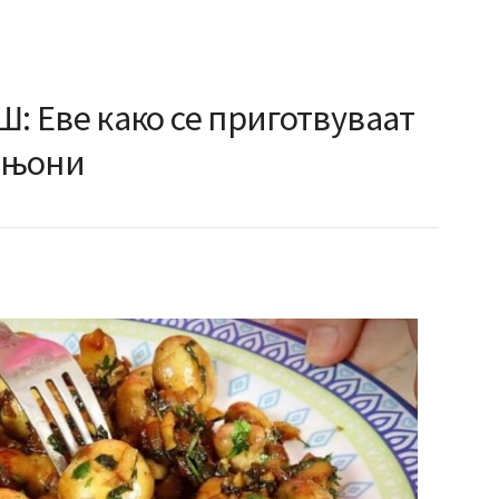
 Еве како се приготвуваат
ињони