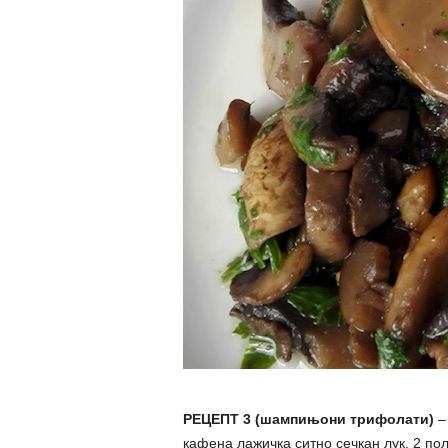
РЕЦЕПТ 3 (шампињони трифолати)
–
кафена лажичка ситно сечкан лук, 2 по