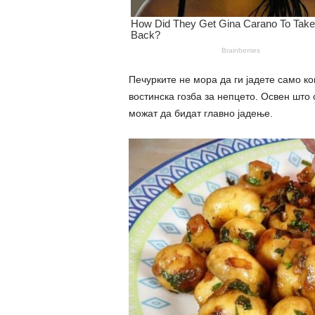
Печурките не мора да ги јадете само ког
востинска гозба за непцето. Освен што с
можат да бидат главно јадење.