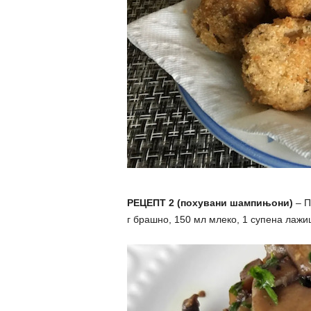
РЕЦЕПТ 2 (похувани шампињони)
– П
г брашно, 150 мл млеко, 1 супена лажи