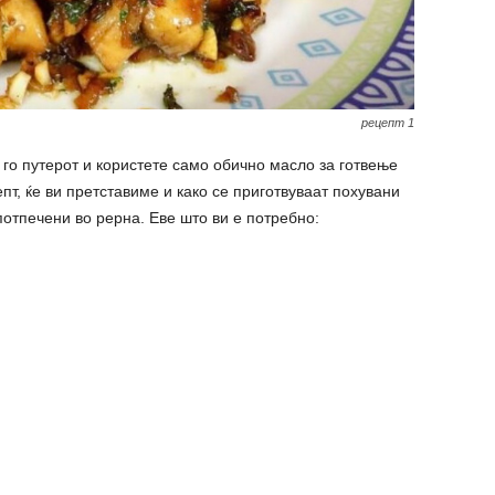
рецепт 1
 го путерот и користете само обично масло за готвење
т, ќе ви претставиме и како се приготвуваат похувани
тпечени во рерна. Еве што ви е потребно: