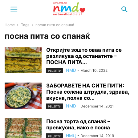
Home
Tags
посна пита со спанаќ
посна пита со спанаќ
Откријте зошто оваа пита се
разликува од останатите –
ПОСНА ПИТА...
NMD
-
March 10, 2022
РЕЦЕПТИ
ЗАБОРАВETE НА СИТЕ ПИТИ:
Посна солена штрудла, здрава,
вкусна, полна со...
NMD
-
December 14, 2021
РЕЦЕПТИ
Посна торта од спанаќ –
превкусна, иако е посна
НМД
-
December 14, 2019
РЕЦЕПТИ