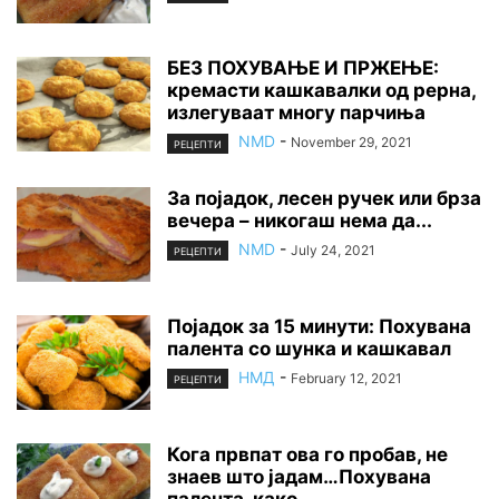
БЕЗ ПОХУВАЊЕ И ПРЖЕЊЕ:
кремасти кашкавалки од рерна,
излегуваат многу парчиња
NMD
-
November 29, 2021
РЕЦЕПТИ
За појадок, лесен ручек или брза
вечера – никогаш нема да...
NMD
-
July 24, 2021
РЕЦЕПТИ
Појадок за 15 минути: Похувана
палента со шунка и кашкавал
НМД
-
February 12, 2021
РЕЦЕПТИ
Кога првпат ова го пробав, не
знаев што јадам…Похувана
палента, како...