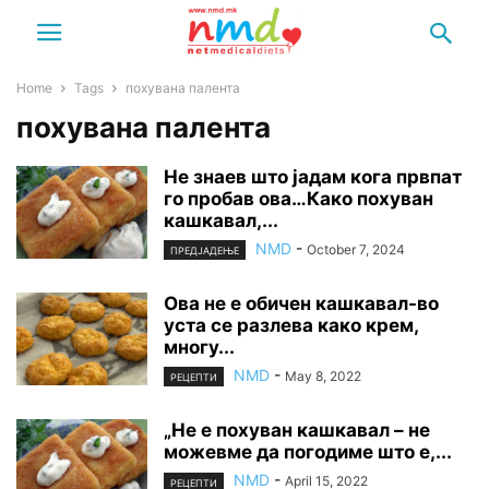
Home
Tags
похувана палента
похувана палента
Не знаев што јадам кога првпат
го пробав ова…Како похуван
кашкавал,...
NMD
-
October 7, 2024
ПРЕДЈАДЕЊЕ
Ова не е oбичен кашкавал-во
уста се разлева како крем,
многу...
NMD
-
May 8, 2022
РЕЦЕПТИ
„Не е похуван кашкавал – не
можевме да погодиме што е,...
NMD
-
April 15, 2022
РЕЦЕПТИ