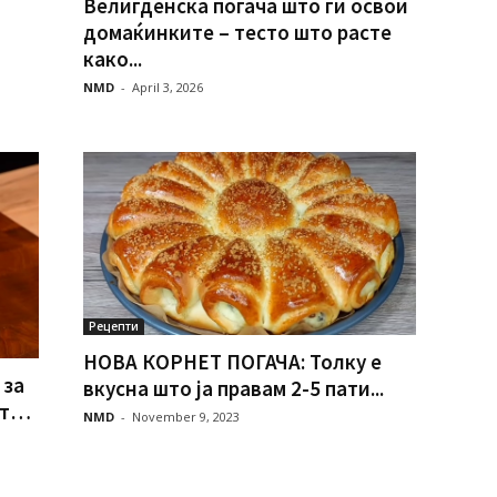
Велигденска погача што ги освои
домаќинките – тесто што расте
како...
NMD
-
April 3, 2026
Рецепти
НОВА КОРНЕТ ПОГАЧА: Толку е
 за
вкусна што ја правам 2-5 пати...
пт…
NMD
-
November 9, 2023