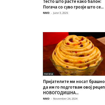
Тесто што расте како балон:
Погача со суво грозје што се...
NMD
-
June 3, 2026
погача
Пријателите ми носат брашно
да им го подготвам овој реце
НОВОГОДИШНА...
NMD
-
November 24, 2024