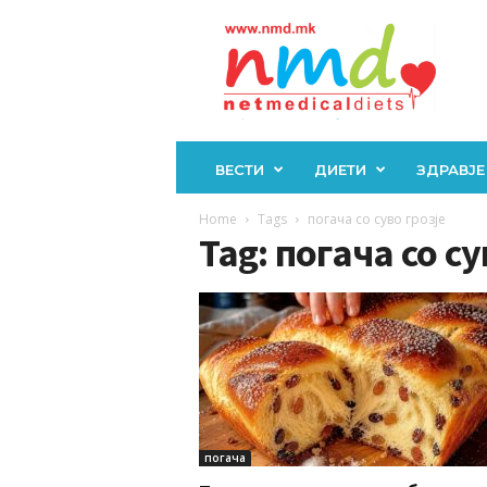
Н
М
Д
ВЕСТИ
ДИЕТИ
ЗДРАВЈЕ
Home
Tags
погача со суво грозје
Tag: погача со су
погача