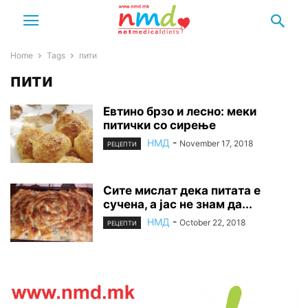
Home
Tags
пити
пити
Евтино брзо и лесно: меки
питички со сирење
НМД
-
November 17, 2018
РЕЦЕПТИ
Сите мислат дека питата е
сучена, а јас не знам да...
НМД
-
October 22, 2018
РЕЦЕПТИ