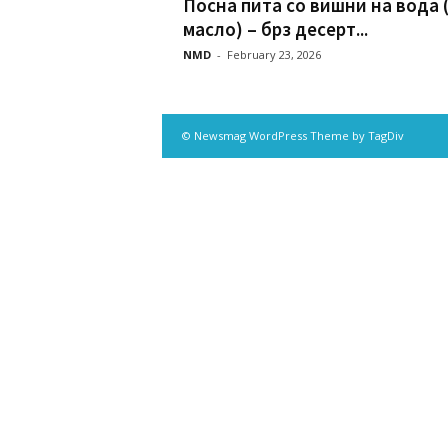
Посна пита со вишни на вода 
масло) – брз десерт...
NMD
-
February 23, 2026
© Newsmag WordPress Theme by TagDiv