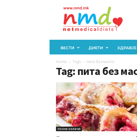
Н
М
Д
ВЕСТИ
ДИЕТИ
ЗДРАВЈЕ
Home
Tags
пита без масло
Tag: пита без ма
посни колачи