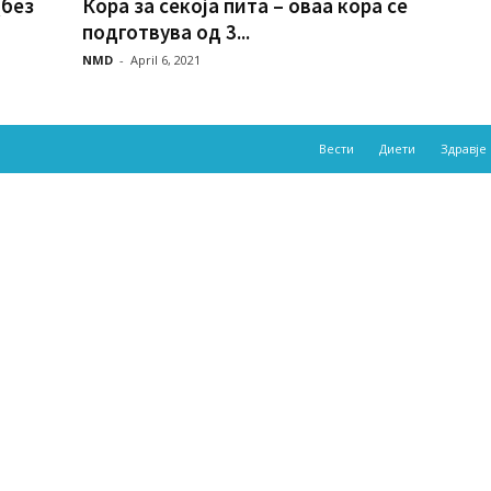
(без
Кора за секоја пита – оваа кора се
подготвува од 3...
NMD
-
April 6, 2021
Вести
Диети
Здравје