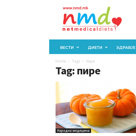
Н
М
Д
ВЕСТИ
ДИЕТИ
ЗДРАВЈЕ
Home
Tags
пире
Tag: пире
Народна медицина