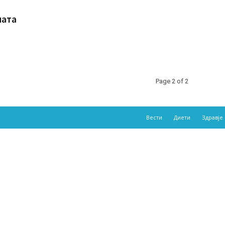
мата
Page 2 of 2
Вести
Диети
Здравје