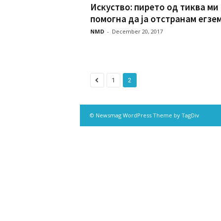
Искуство: пирето од тиква ми
помогна да ја отстранам егзе
NMD
-
December 20, 2017
1
2
© Newsmag WordPress Theme by TagDiv