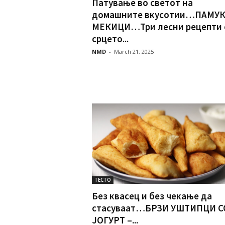
Патување во светот на
домашните вкусотии…ПАМУ
МЕКИЦИ…Три лесни рецепти 
срцето...
NMD
-
March 21, 2025
ТЕСТО
Без квасец и без чекање да
стасуваат…БРЗИ УШТИПЦИ С
ЈОГУРТ –...