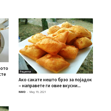
кото
Рецепти
сте
Ако сакате нешто брзо за појадок
– направете ги овие вкусни...
NMD
-
May 19, 2021