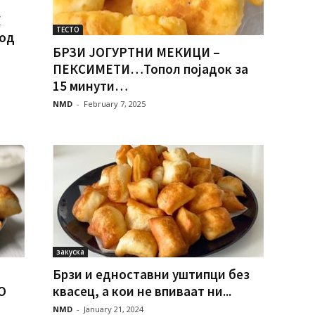
К
ТЕСТО
од
БРЗИ ЈОГУРТНИ МЕКИЦИ –
ПЕКСИМЕТИ…Топол појадок за
15 минути…
NMD
-
February 7, 2025
закуска
Брзи и едноставни уштипци без
О
квасец, а кои не впиваат ни...
NMD
-
January 21, 2024