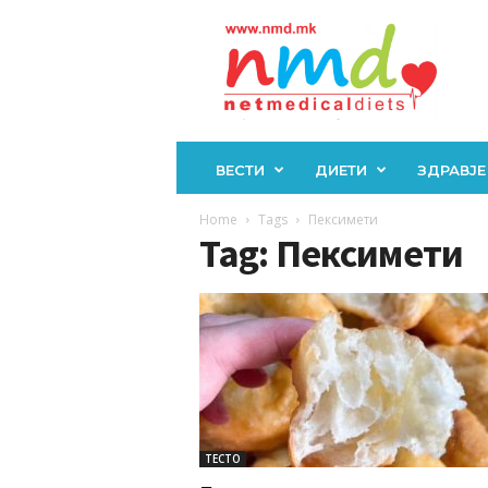
Н
М
Д
ВЕСТИ
ДИЕТИ
ЗДРАВЈЕ
Home
Tags
Пексимети
Tag: Пексимети
ТЕСТО