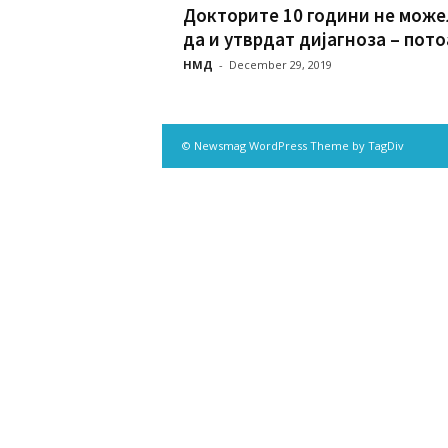
Докторите 10 години не може
да и утврдат дијагноза – потоа
НМД
-
December 29, 2019
© Newsmag WordPress Theme by TagDiv