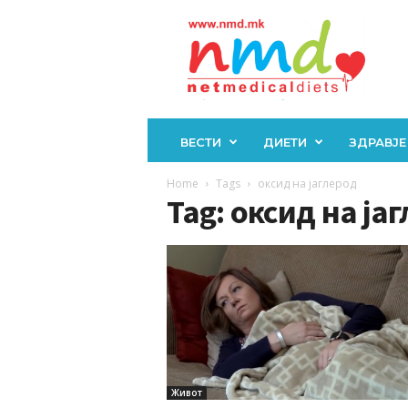
Н
М
Д
ВЕСТИ
ДИЕТИ
ЗДРАВЈЕ
Home
Tags
оксид на јаглерод
Tag: оксид на ја
Живот